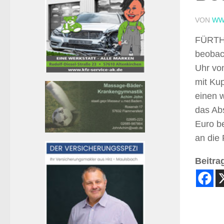
VON
WW
FÜRTHE
beobac
Uhr von
mit Ku
einen w
das Abs
Euro be
an die 
Beitrag