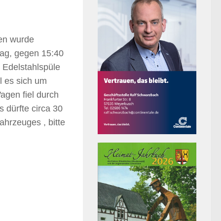
en wurde
ag, gegen 15:40
 Edelstahlspüle
l es sich um
agen fiel durch
 dürfte circa 30
hrzeuges , bitte