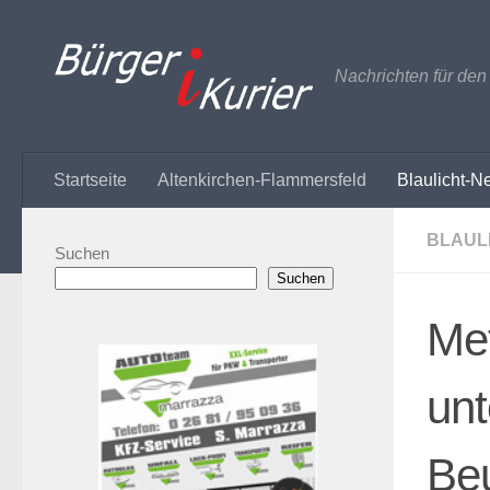
Zum Inhalt springen
Nachrichten für de
Startseite
Altenkirchen-Flammersfeld
Blaulicht-N
BLAUL
Suchen
Suchen
Met
unt
Be