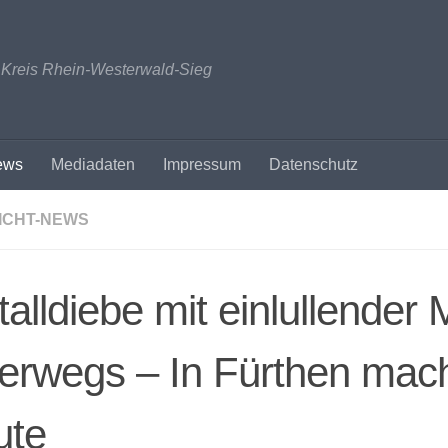
n Kreis Rhein-Westerwald-Sieg
ews
Mediadaten
Impressum
Datenschutz
ICHT-NEWS
alldiebe mit einlullender 
erwegs – In Fürthen mac
ute