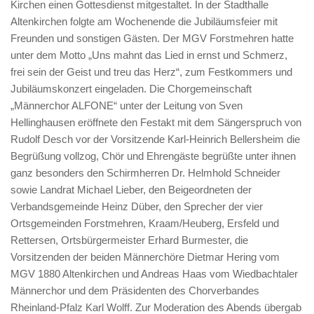
Kirchen einen Gottesdienst mitgestaltet. In der Stadthalle
Altenkirchen folgte am Wochenende die Jubiläumsfeier mit
Freunden und sonstigen Gästen. Der MGV Forstmehren hatte
unter dem Motto „Uns mahnt das Lied in ernst und Schmerz,
frei sein der Geist und treu das Herz“, zum Festkommers und
Jubiläumskonzert eingeladen. Die Chorgemeinschaft
„Männerchor ALFONE“ unter der Leitung von Sven
Hellinghausen eröffnete den Festakt mit dem Sängerspruch von
Rudolf Desch vor der Vorsitzende Karl-Heinrich Bellersheim die
Begrüßung vollzog, Chör und Ehrengäste begrüßte unter ihnen
ganz besonders den Schirmherren Dr. Helmhold Schneider
sowie Landrat Michael Lieber, den Beigeordneten der
Verbandsgemeinde Heinz Düber, den Sprecher der vier
Ortsgemeinden Forstmehren, Kraam/Heuberg, Ersfeld und
Rettersen, Ortsbürgermeister Erhard Burmester, die
Vorsitzenden der beiden Männerchöre Dietmar Hering vom
MGV 1880 Altenkirchen und Andreas Haas vom Wiedbachtaler
Männerchor und dem Präsidenten des Chorverbandes
Rheinland-Pfalz Karl Wolff. Zur Moderation des Abends übergab