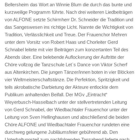
Bellersheim das Wort an Winnie Blum die durch das bunte und
kurzweilige Programm führte. Nach drei weiteren Liedbeiträgen
von ALFONE setzte Schirmherr Dr. Schneider die Tradition und
das Sangeswesen ins richtige Licht. Nannte die Wichtigkeit von
Tradition, Verlässlichkeit und Treue. Der Frauenchor Mehren
unter dem Vorsitz von Robert Haas und Chorleiter Gerd
Schnabel leitete mit vier Beiträgen zum konzertanten Teil des
Abends über. Eine belebende Auflockerung der Auftritte der
Chöre vollzog die Tanzschule Let`s Dance von Viktor Scherf
aus Altenkirchen. Die jungen Tänzer/innen boten in vier Blöcken
vier Weltmeisterschaftstänze. Die Perfektion, Spritzigkeit und
teils akrobatische Darbietung der Akteure entlockte dem
Publikum anhaltenden Beifall. Der MGv „Eintracht“
Weyerbusch-Hasselbach unter der stellvertretenden Leitung
von Gerd Schnabel, der Wiedbachtaler Frauenchor unter der
Leitung von Sven Hellinghausen und abschließend die beiden
Chöre ALFONE und Wiedbachtaler Frauenchor rundeten eine
durchweg gelungene Jubiläumsfeier gebührend ab. Den
Unterhaltungsteil zum nachfolgenden Tanzabend lieferte nach