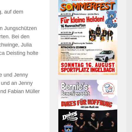
g, auf dem
en Jungschützen
rten. Bei den
chwinge, Julia
a Deisting holte
ke und Jenny
e und an Jenny
und Fabian Müller