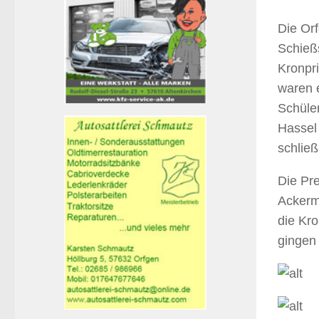
Die Or
Schieß
Kronpr
waren e
Schüler
Hassel
schlie
Die Pr
Ackerm
die Kr
gingen