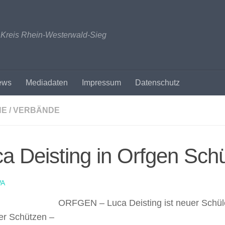
n Kreis Rhein-Westerwald-Sieg
ews
Mediadaten
Impressum
Datenschutz
NE / VERBÄNDE
a Deisting in Orfgen Schü
A
ORFGEN – Luca Deisting ist neuer Schüle
er Schützen –