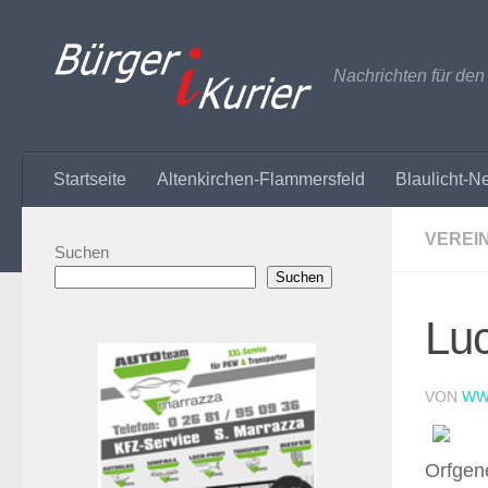
Zum Inhalt springen
Nachrichten für de
Startseite
Altenkirchen-Flammersfeld
Blaulicht-N
VEREI
Suchen
Suchen
Luc
VON
WW
Orfgen