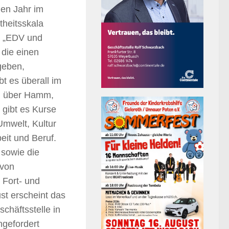
en Jahr im
theitsskala
h „EDV und
 die einen
geben,
t es überall im
en über Hamm,
 gibt es Kurse
Umwelt, Kultur
eit und Beruf.
sowie die
 von
 Fort- und
st erscheint das
chäftsstelle in
ngefordert