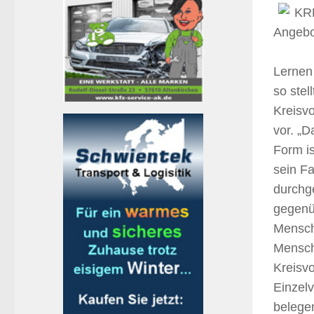
KRE
Angebot
Lernen 
so stel
Kreisvo
vor. „D
Form is
sein Fa
durchge
gegenü
Mensch
Mensch
Kreisvo
Einzelv
belegen