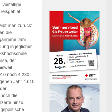
vielfältige
reisgebiet –
eibt man zurück“,
ten die
rgangene Jahr
ung in jeglicher
lkshochschule
rse, der
eisweit
010 noch 4.230
genen Jahr 4.610
 der
 noch die
nzerte hinzu,
gspolitische