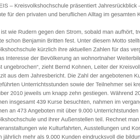
IS – Kreisvolkshochschule präsentiert Jahresrückblick – 
e für den privaten und beruflichen Alltag im gesamten K
ist wie Rudern gegen den Strom, sobald man aufhört, tr
lte schon Benjamin Britten fest. Unter diesem Motto stell
lkshochschule kürzlich ihre aktuellen Zahlen für das ve
as Interesse der Bevölkerung an wohnortnaher Weiterbild
t ungebrochen“, zieht Bernd Kohnen, Leiter der Kreisvo
zit aus dem Jahresbericht. Die Zahl der angebotenen Ku
führten Unterrichtsstunden sowie der Teilnehmer sei kr
ber 2010 jeweils um knapp zehn gestiegen. Während 2
en insgesamt 439 Kurse besuchten, nahmen im vergan
en an 473 Angeboten mit über 9.000 Unterrichtstunden
lkshochschule und ihrer Außenstellen teil. Rechnet man
eranstaltungen wie Kulturfahrten, Ausstellungen und Ko
 jährlich mehr als 9.000 Kunden eindrucksvoll die bildun