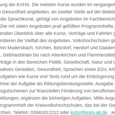
ung der KVHS. Die meisten Kurse wurden im vergangen
 Gesundheit angeboten, an zweiter Stelle auf der Belieb
 die Sprachkurse, gefolgt von Angeboten im Fachbereic
 Die mit vielen Angeboten prall gefüllten Programmhefte,
enden Überblick über alle Kurse, Vorträge und Fahrten 
tieren die Vielfalt des Angebotes. Volkshochschulen gib
 Von Mudersbach, Kirchen, Betzdorf, Herdorf und Daad
, Gebhardshain bis nach Altenkirchen und Flammersfeld
träge in den Bereichen Politik, Gesellschaft, Natur und 
eatives Gestalten, Gesundheit, Sprachen sowie EDV, Arb
ufgaben wie Kurse und Tests rund um die Einbürgerung 
hme der Aufgabe als Bildungsberatungsstelle, Ausgabe
sgutscheinen zur finanziellen Förderung von beruflichen
ildungen, ergänzen die bisherigen Aufgaben. Mitte Augu
rogrammheft der Kreisvolkshochschulen, das bei der Ges
irchen, Telefon: 02681812212 oder
kvhs@kreis-ak.de
, a