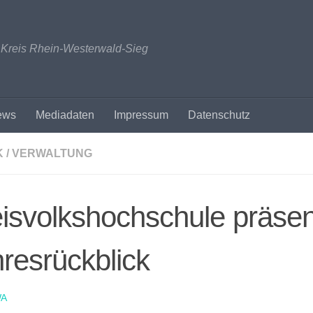
n Kreis Rhein-Westerwald-Sieg
ews
Mediadaten
Impressum
Datenschutz
K / VERWALTUNG
isvolkshochschule präsent
resrückblick
A