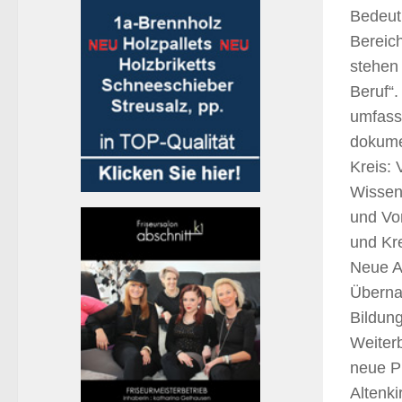
Bedeut
Bereich
stehen
Beruf“.
umfass
dokumen
Kreis:
Wissen
und Vor
und Kr
Neue A
Überna
Bildung
Weiterb
neue P
Altenk