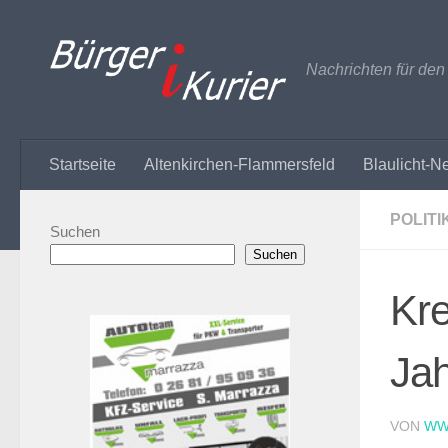
Zum Inhalt springen
Nachrichten für de
Startseite
Altenkirchen-Flammersfeld
Blaulicht-N
POLITI
Suchen
Suchen
Kre
Jah
VON
WW