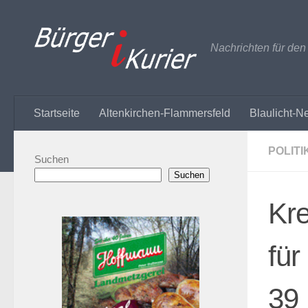
Zum Inhalt springen
Nachrichten für de
Startseite
Altenkirchen-Flammersfeld
Blaulicht-N
POLITI
Suchen
Suchen
Kr
fü
39