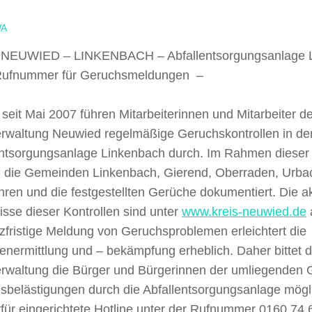
A
NEUWIED – LINKENBACH – Abfallentsorgungsanlage L
Rufnummer für Geruchsmeldungen –
 seit Mai 2007 führen Mitarbeiterinnen und Mitarbeiter d
erwaltung Neuwied regelmäßige Geruchskontrollen in d
entsorgungsanlage Linkenbach durch. Im Rahmen dieser 
 die Gemeinden Linkenbach, Gierend, Oberraden, Urbac
ren und die festgestellten Gerüche dokumentiert. Die ak
sse dieser Kontrollen sind unter
www.kreis-neuwied.de
zfristige Meldung von Geruchsproblemen erleichtert die
nermittlung und – bekämpfung erheblich. Daher bittet d
erwaltung die Bürger und Bürgerinnen der umliegenden
sbelästigungen durch die Abfallentsorgungsanlage mögli
rfür eingerichtete Hotline unter der Rufnummer 0160 74 