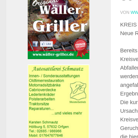
VON
WW
KREIS 
Neue 
Bereits
Kreisv
Abfall
werden
angefah
Ergebni
Die kur
Ursache
Kreisv
Geruch
die hie