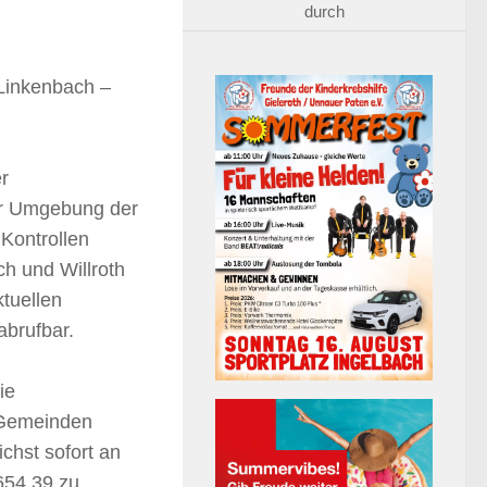
durch
inkenbach –
er
er Umgebung der
Kontrollen
h und Willroth
tuellen
abrufbar.
ie
 Gemeinden
chst sofort an
654 39 zu