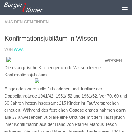
Zum Inhalt springen
AUS DEN GEMEINDEN
Konfirmationsjubiläum in Wissen
VON
WWA
WISSEN –
Die evangelische Kirchengemeinde Wissen feierte
Konfirmationsjubiläum. –
Eingeladen waren alle Jubilarinnen und Jubilare der
Doppeljahrgänge 1941/42, 1951/ 52 und 1961/62. Vor 70, 60 und
50 Jahren hatten insgesamt 215 Kinder ihr Taufversprechen
erneuert. Während des festlichen Gottesdienstes nahmen dann
alle 37 anwesenden Jubilare eine Urkunde mit dem Taufspruch
ihrer Konfirmation aus der Hand von Pfarrer Marcus Tesch
entgegen. Gerda Erz und Margot Vorwerk, beide waren 1941 in