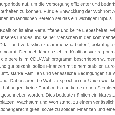
turperiode auf, um die Versorgung effizienter und bedar
terhalten zu können. Für die Entwicklung der Wohnort-Att
en im ländlichen Bereich sei das ein wichtiger Impuls.
Koalition ist eine Vernunftehe und keine Liebesheirat. Wi
unseres Landes und seiner Menschen in den kommenden
 fair und verlässlich zusammenzuarbeiten“, bekräftigte 
emokrat. Dennoch fänden sich im Koalitionsvertrag primä
 die bereits im CDU-Wahlprogramm beschrieben wurden: A
und gut bezahlt, solide Finanzen mit einem stabilen Euro,
unft, starke Familien und verlässliche Bedingungen für 
tand. Dabei seien die Wahlversprechen der Union wie, k
erhöhungen, keine Eurobonds und keine neuen Schulden
tgeschrieben worden. Dies bedeute nämlich ein klares „
splätzen, Wachstum und Wohlstand, zu einem verlässlich
ionengerechtigkeit, sowie zu soliden Finanzen und eine