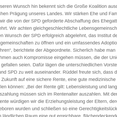
seren Wunsch hin bekennt sich die Große Koalition ausd
lichen Prägung unseres Landes. Wir stärken Ehe und Fam
ir die von der SPD geforderte Abschaffung des Ehegatte
hrt. Wir achten gleichgeschlechtliche Lebensgemeinsch
n Wunsch der SPD erfolgreich abgelehnt, das Institut de
gemeinschaften zu öffnen und ein umfassendes Adoption
hren“, berichtete der Abgeordnete. Sicherlich habe man 
men auch Kompromisse eingehen müssen, die der Unio
gefallen seien. Dafür lägen die unterschiedlichen Vorst
und SPD zu weit auseinander. Rüddel freute sich, dass
 Zukunft auf eine sichere Rente, eine gute medizinische
len können: „Bei der Rente gilt: Lebensleistung und lang
gszahlung müssen sich im Rentenalter auszahlen. Mit de
ente würdigen wir die Erziehungsleistung der Eltern, der
eboren wurden und schließen so eine Gerechtigkeitslück
m ländlichen Raum eine gut erreichbare, flächendecken