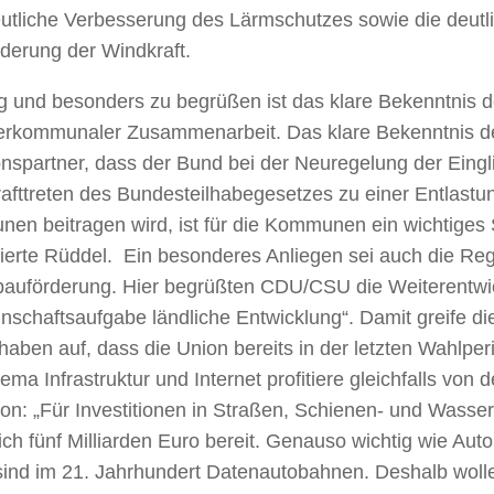
eutliche Verbesserung des Lärmschutzes sowie die deut
derung der Windkraft.
g und besonders zu begrüßen ist das klare Bekenntnis de
terkommunaler Zusammenarbeit. Das klare Bekenntnis d
onspartner, dass der Bund bei der Neuregelung der Eingl
rafttreten des Bundesteilhabegesetzes zu einer Entlastu
en beitragen wird, ist für die Kommunen ein wichtiges S
ierte Rüddel. Ein besonderes Anliegen sei auch die Reg
bauförderung. Hier begrüßten CDU/CSU die Weiterentwi
schaftsaufgabe ländliche Entwicklung“. Damit greife di
haben auf, dass die Union bereits in der letzten Wahlper
ma Infrastruktur und Internet profitiere gleichfalls von 
on: „Für Investitionen in Straßen, Schienen- und Wasser
ich fünf Milliarden Euro bereit. Genauso wichtig wie Au
sind im 21. Jahrhundert Datenautobahnen. Deshalb woll