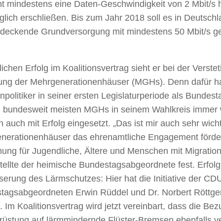
ht mindestens eine Daten-Geschwindigkeit von 2 Mbit/s 
lich erschließen. Bis zum Jahr 2018 soll es in Deutschl
ndeckende Grundversorgung mit mindestens 50 Mbit/s g
ichen Erfolg im Koalitionsvertrag sieht er bei der Verste
ung der Mehrgenerationenhäuser (MGHs). Denn dafür ha
npolitiker in seiner ersten Legislaturperiode als Bunde
n bundesweit meisten MGHs in seinem Wahlkreis immer
 auch mit Erfolg eingesetzt. „Das ist mir auch sehr wicht
nerationenhäuser das ehrenamtliche Engagement förder
ung für Jugendliche, Ältere und Menschen mit Migration
stellte der heimische Bundestagsabgeordnete fest. Erfolg
erung des Lärmschutzes: Hier hat die Initiative der CD
tagsabgeordneten Erwin Rüddel und Dr. Norbert Röttg
. Im Koalitionsvertrag wird jetzt vereinbart, dass die Be
üstung auf lärmmindernde Flüster-Bremsen ebenfalls ver