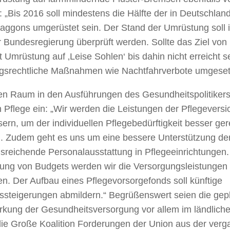
 „Bis 2016 soll mindestens die Hälfte der in Deutschla
aggons umgerüstet sein. Der Stand der Umrüstung soll 
r Bundesregierung überprüft werden. Sollte das Ziel von
 Umrüstung auf ‚Leise Sohlen‘ bis dahin nicht erreicht s
gsrechtliche Maßnahmen wie Nachtfahrverbote umgesetz
ren Raum in den Ausführungen des Gesundheitspolitiker
 Pflege ein: „Wir werden die Leistungen der Pflegevers
ern, um der individuellen Pflegebedürftigkeit besser ge
. Zudem geht es uns um eine bessere Unterstützung der
sreichende Personalausstattung in Pflegeeinrichtungen.
ung von Budgets werden wir die Versorgungsleistungen f
en. Der Aufbau eines Pflegevorsorgefonds soll künftige
gssteigerungen abmildern.“ Begrüßenswert seien die ge
ärkung der Gesundheitsversorgung vor allem im ländlic
 die Große Koalition Forderungen der Union aus der ver