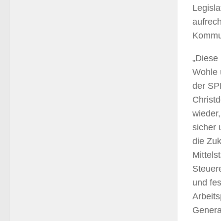
Legisla
aufrech
Kommun
„Diese 
Wohle 
der SPD
Christd
wieder,
sicher 
die Zuk
Mittels
Steuer
und fes
Arbeit
Generat