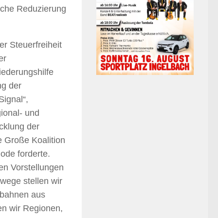
liche Reduzierung
r Steuerfreiheit
er
iederungshilfe
ng der
ignal“,
ional- und
cklung der
e Große Koalition
iode forderte.
den Vorstellungen
wege stellen wir
tobahnen aus
en wir Regionen,