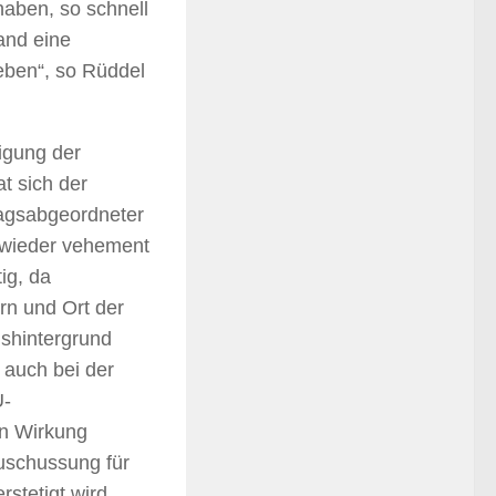
haben, so schnell
and eine
eben“, so Rüddel
tigung der
t sich der
stagsabgeordneter
 wieder vehement
ig, da
n und Ort der
shintergrund
 auch bei der
U-
en Wirkung
zuschussung für
stetigt wird.