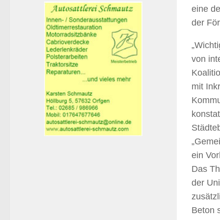
eine d
der För
„Wichti
von in
Koaliti
mit Ink
Kommun
konstat
Städte
„Gemein
ein Vor
Das The
der Uni
zusätzl
Beton 