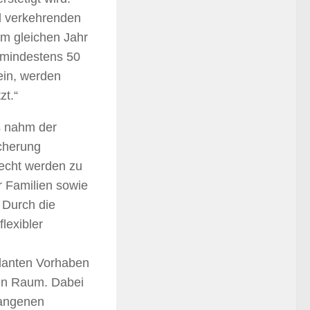
nd verkehrenden
im gleichen Jahr
 mindestens 50
ein, werden
t.“
s nahm der
icherung
recht werden zu
 Familien sowie
 Durch die
lexibler
planten Vorhaben
hen Raum. Dabei
gangenen