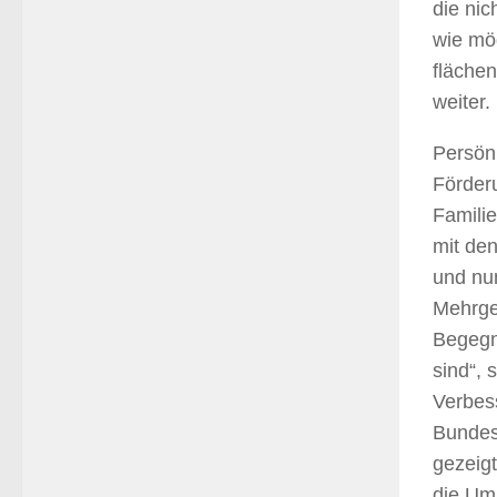
die nic
wie mög
fläche
weiter.
Persönl
Förder
Familie
mit de
und nun
Mehrge
Begegn
sind“, 
Verbess
Bundes
gezeigt
die Umr