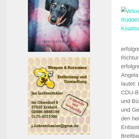
erfolgr
Richtu
erfolgr
Angela 
lautet
CDU-Bu
und Bü
und Ge
den hei
Entlast
Breitb