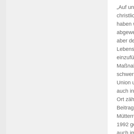
„Auf un
christ
haben w
abgewe
aber de
Lebens
einzufü
Maßnah
schwer 
Union 
auch in
Ort zäh
Beitra
Mütterr
1992 g
auch i