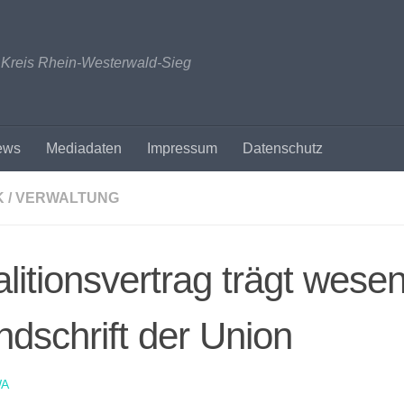
n Kreis Rhein-Westerwald-Sieg
ews
Mediadaten
Impressum
Datenschutz
K / VERWALTUNG
litionsvertrag trägt wesen
dschrift der Union
A