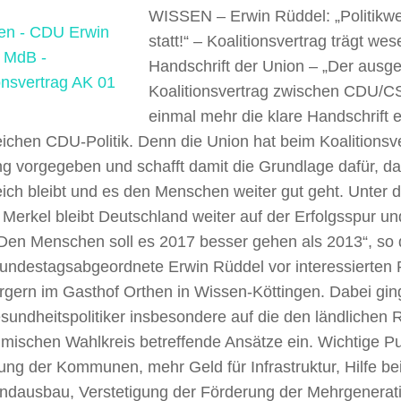
WISSEN – Erwin Rüddel: „Politikwec
statt!“ – Koalitionsvertrag trägt wes
Handschrift der Union –
„Der ausge
Koalitionsvertrag zwischen CDU/C
einmal mehr die klare Handschrift e
eichen CDU-Politik. Denn die Union hat beim Koalitionsve
ng vorgegeben und schafft damit die Grundlage dafür, d
eich bleibt und es den Menschen weiter gut geht. Unter 
Merkel bleibt Deutschland weiter auf der Erfolgsspur un
: Den Menschen soll es 2017 besser gehen als 2013“, so
ndestagsabgeordnete Erwin Rüddel vor interessierten P
rgern im Gasthof Orthen in Wissen-Köttingen. Dabei ging
sundheitspolitiker insbesondere auf die den ländlichen
mischen Wahlkreis betreffende Ansätze ein. Wichtige Pu
ung der Kommunen, mehr Geld für Infrastruktur, Hilfe b
andausbau, Verstetigung der Förderung der Mehrgenerat