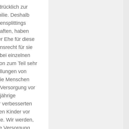
rücklich zur
ilie. Deshalb
nsplittings
aften, haben
r Ehe für diese
srecht für sie
bei einzelnen
n zum Teil sehr
ellungen von
 die Menschen
 Versorgung vor
jährige
r verbesserten
en Kinder vor
e. Wir werden,
de Versorgung