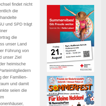
hsel findet nicht
entlich die
handelte
SU und SPD trägt
iner
rtrag die
ass unser Land
der Führung von
d unser Ziel
 der heimische
arteimitgliedern
 der Familien-
 Raum und damit
nkte seien die
eim
ionenhäuser,