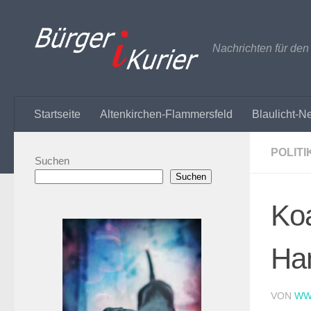
Zum Inhalt springen
Nachrichten für de
Startseite
Altenkirchen-Flammersfeld
Blaulicht-N
POLITI
Suchen
Suchen
Koa
Han
VON
WW