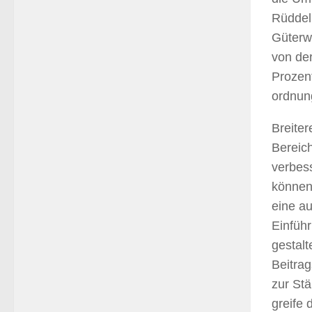
Rüddel:
Güterw
von de
Prozent
ordnun
Breite
Bereich
verbess
können
eine au
Einführ
gestalt
Beitra
zur St
greife