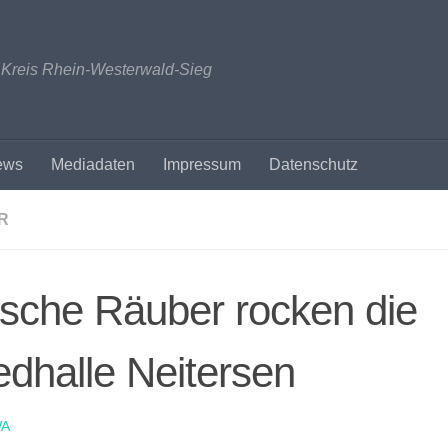
n Kreis Rhein-Westerwald-Sieg
ews
Mediadaten
Impressum
Datenschutz
R
sche Räuber rocken die
dhalle Neitersen
A