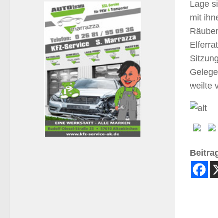
Lage si
mit ih
Räuber 
Elferra
Sitzung
Gelege
weilte
Beitrag