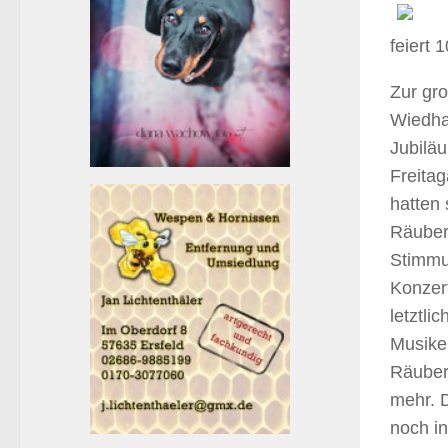
feiert 
Zur gro
Wiedhal
Jubiläu
Freita
hatten
Räuber 
Stimmun
Konzert
letztli
Musike
Räuber-
mehr. D
noch in