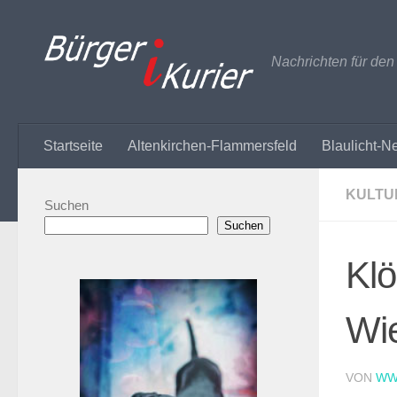
Zum Inhalt springen
Nachrichten für de
Startseite
Altenkirchen-Flammersfeld
Blaulicht-N
KULTU
Suchen
Suchen
Klö
Wie
VON
WW