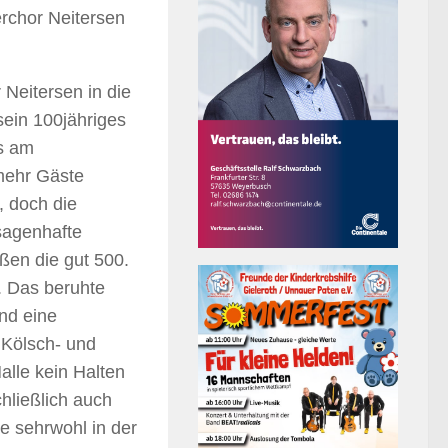
chor Neitersen
Neitersen in die
sein 100jähriges
ts am
mehr Gäste
, doch die
 sagenhafte
ßen die gut 500.
n. Das beruhte
und eine
 Kölsch- und
alle kein Halten
hließlich auch
ie sehrwohl in der