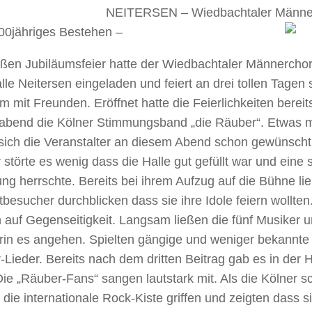
NEITERSEN – Wiedbachtaler Männer
100jähriges Bestehen –
ßen Jubiläumsfeier hatte der Wiedbachtaler Männerchor 
le Neitersen eingeladen und feiert an drei tollen Tagen 
m mit Freunden. Eröffnet hatte die Feierlichkeiten berei
gabend die Kölner Stimmungsband „die Räuber“. Etwas 
 sich die Veranstalter an diesem Abend schon gewünscht
störte es wenig dass die Halle gut gefüllt war und eine
g herrschte. Bereits bei ihrem Aufzug auf die Bühne lie
besucher durchblicken dass sie ihre Idole feiern wollte
ch auf Gegenseitigkeit. Langsam ließen die fünf Musiker 
rin es angehen. Spielten gängige und weniger bekannte
Lieder. Bereits nach dem dritten Beitrag gab es in der H
ie „Räuber-Fans“ sangen lautstark mit. Als die Kölner sc
 die internationale Rock-Kiste griffen und zeigten dass s