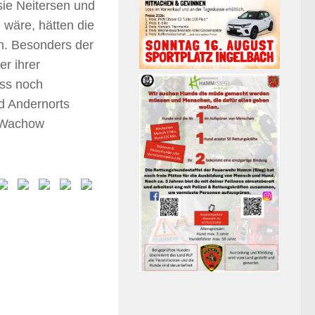
sie Neitersen und
wäre, hätten die
en. Besonders der
er ihrer
uss noch
d Andernorts
: Wachow