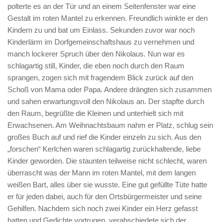
polterte es an der Tür und an einem Seitenfenster war eine
Gestalt im roten Mantel zu erkennen. Freundlich winkte er den
Kindern zu und bat um Einlass. Sekunden zuvor war noch
Kinderlärm im Dorfgemeinschaftshaus zu vernehmen und
manch lockerer Spruch über den Nikolaus. Nun war es
schlagartig still, Kinder, die eben noch durch den Raum
sprangen, zogen sich mit fragendem Blick zurück auf den
Schoß von Mama oder Papa. Andere drängten sich zusammen
und sahen erwartungsvoll den Nikolaus an. Der stapfte durch
den Raum, begrüßte die Kleinen und unterhielt sich mit
Erwachsenen. Am Weihnachtsbaum nahm er Platz, schlug sein
großes Buch auf und rief die Kinder einzeln zu sich. Aus den
„forschen“ Kerlchen waren schlagartig zurückhaltende, liebe
Kinder geworden. Die staunten teilweise nicht schlecht, waren
überrascht was der Mann im roten Mantel, mit dem langen
weißen Bart, alles über sie wusste. Eine gut gefüllte Tüte hatte
er für jeden dabei, auch für den Ortsbürgermeister und seine
Gehilfen. Nachdem sich noch zwei Kinder ein Herz gefasst
hatten und Gedichte vortrugen, verabschiedete sich der