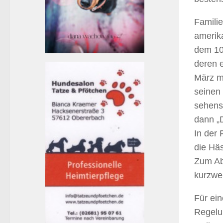
Famili
amerika
dem 10
deren 
März mi
seinen
sehens
dann „
In der 
die Häs
Zum Ab
kurzwei
Für ein
Regelu