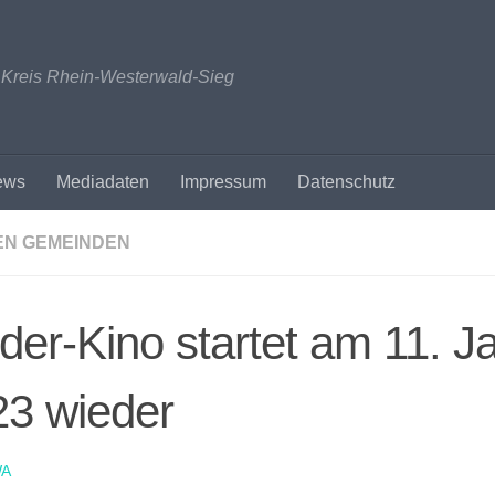
n Kreis Rhein-Westerwald-Sieg
ews
Mediadaten
Impressum
Datenschutz
EN GEMEINDEN
der-Kino startet am 11. J
23 wieder
A