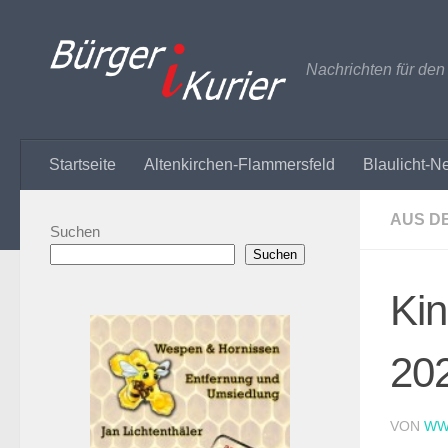
Zum Inhalt springen
Nachrichten für de
Startseite
Altenkirchen-Flammersfeld
Blaulicht-N
AUS D
Suchen
Suchen
Kin
20
VON
WW