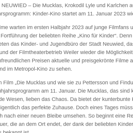
NEUWIED – Die Mucklas, Krokodil Lyle und Karlchen a
hrsprogramm: Kinder-Kino startet am 11. Januar 2023 wi
lme warten im ersten Halbjahr 2023 auf junge Filmfans u
 Fortführung der beliebten Reihe „Kino für Kinder“. Den
ieten das Kinder- und Jugendbüro der Stadt Neuwied, 
und der Filmtheaterbetrieb Weiler wieder die Möglichkeit
nfreundlichen Preisen aktuelle und preisgekrönte Filme 
nd im Metropol-Kino zu sehen.
 Film „Die Mucklas und wie sie zu Pettersson und Findu
ühjahrsprogramm am 11. Januar. Die Mucklas, das sind 
de Wesen, lieben das Chaos. Da bietet der kunterbunte
igentlich das perfekte Zuhause. Doch eines Tages müsse
h nach einer neuen Bleibe umsehen. So beginnt eine Rei
er, die an dem Ort endet, der dank der beliebten Kinde
 bekannt ist.