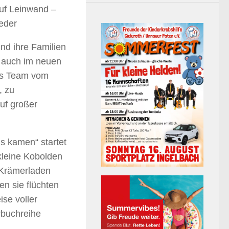
uf Leinwand –
eder
nd ihre Familien
n auch im neuen
das Team vom
, zu
auf großer
s kamen“ startet
kleine Kobolden
 Krämerladen
n sie flüchten
se voller
rbuchreihe