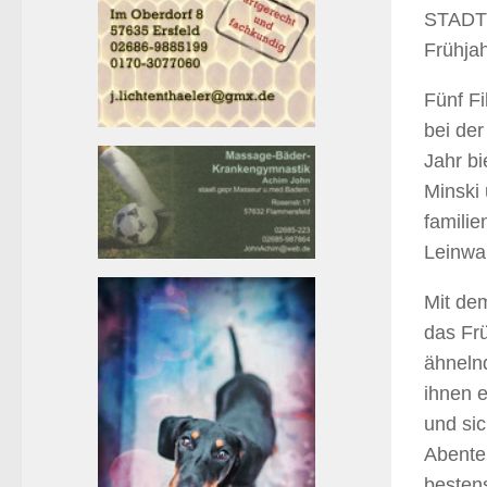
STADT 
Frühja
Fünf Fi
bei der
Jahr b
Minski 
familie
Leinwa
Mit dem
das Fr
ähneln
ihnen e
und sic
Abenteu
bestens