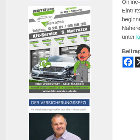
Online
Eintrit
beginn
Nähere
unter
k
Beitrag