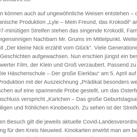
en können auch auf ungewöhnliche Weisen entstehen – d
nische Produktion „Lyle – Mein Freund, das Krokodil“ am
7-minütigen Streifen stehen das singende Krokodil, Fam
eigensinnigen Nachbarn Mr. Grums im Mittelpunkt. Weite
t „Der kleine Nick erzählt vom Glück“. Viele Generation
 Geschichten aufgewachsen. Nun erschien jüngst ein be
werter Film, der Klein und Groß verzaubert. Passend zu
Die Häschenschule – Der große Eierklau“ am 5. April a
Produktion mit der Auszeichnung „Prädikat besonders we
chen auf eine spannende Probe gestellt, um das Osterfe
schluss verspricht „Karlchen – Das große Geburtstagsa
ligen und fröhlichen Kinobesuch. Zu sehen ist der Streif
en Besuch gilt die jeweils aktuelle Covid-Landesverordn
ng für den Kreis Neuwied. Kinokarten erwirbt man am be