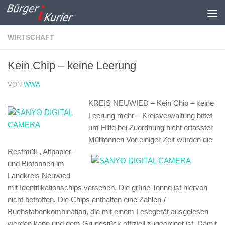
Zum Inhalt springen
WIRTSCHAFT
Kein Chip – keine Leerung
VON
WWA
KREIS NEUWIED – Kein Chip – keine
Leerung mehr – Kreisverwaltung bittet
um Hilfe bei Zuordnung nicht erfasster
Mülltonnen
Vor einiger Zeit wurden die
Restmüll-, Altpapier-
und Biotonnen im
Landkreis Neuwied
mit Identifikationschips versehen. Die grüne Tonne ist hiervon
nicht betroffen. Die Chips enthalten eine Zahlen-/
Buchstabenkombination, die mit einem Lesegerät ausgelesen
werden kann und dem Grundstück offiziell zugeordnet ist. Damit