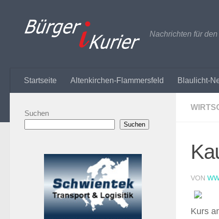
Zum Inhalt springen
Nachrichten für de
Startseite
Altenkirchen-Flammersfeld
Blaulicht-N
WIRTS
Suchen
Suchen
Kau
VON
WW
Kurs a