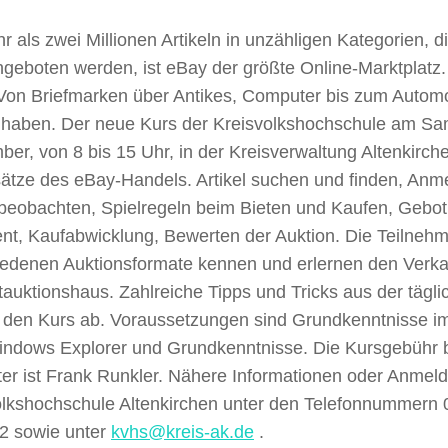
r als zwei Millionen Artikeln in unzähligen Kategorien, d
geboten werden, ist eBay der größte Online-Marktplatz. D
 Von Briefmarken über Antikes, Computer bis zum Automobi
u haben. Der neue Kurs der Kreisvolkshochschule am Sa
er, von 8 bis 15 Uhr, in der Kreisverwaltung Altenkirche
ätze des eBay-Handels. Artikel suchen und finden, Anm
l beobachten, Spielregeln beim Bieten und Kaufen, Gebo
nt, Kaufabwicklung, Bewerten der Auktion. Die Teilnehm
iedenen Auktionsformate kennen und erlernen den Verkau
tauktionshaus. Zahlreiche Tipps und Tricks aus der tägl
 den Kurs ab. Voraussetzungen sind Grundkenntnisse 
ndows Explorer und Grundkenntnisse. Die Kursgebühr b
ter ist Frank Runkler. Nähere Informationen oder Anmel
olkshochschule Altenkirchen unter den Telefonnummern 
12 sowie unter
kvhs@kreis-ak.de
.