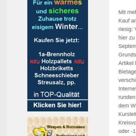
Mit meh
Kauf an
riesig:
hier z
Septemb
Grunds
Artike
Bietage
versch
Interne
runden
dem Wi
Kurslei
Kreisv
oder -