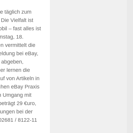
ie täglich zum
ie Vielfalt ist
l – fast alles ist
mstag, 18.
n vermittelt die
eldung bei eBay,
t abgeben,
er lernen die
f von Artikeln in
ichen eBay Praxis
im Umgang mit
eträgt 29 €uro,
dungen bei der
02681 / 8122-11