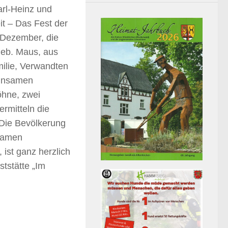
l-Heinz und
it –
Das Fest der
 Dezember, die
geb. Maus, aus
ilie, Verwandten
einsamen
öhne, zwei
rmitteln die
Die Bevölkerung
nsamen
ist ganz herzlich
tstätte „Im