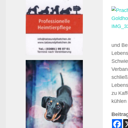
und Be
Lebens
Schwie
Verban
schlie
Lebensw
zu Kaf
kühlen
Beitrag