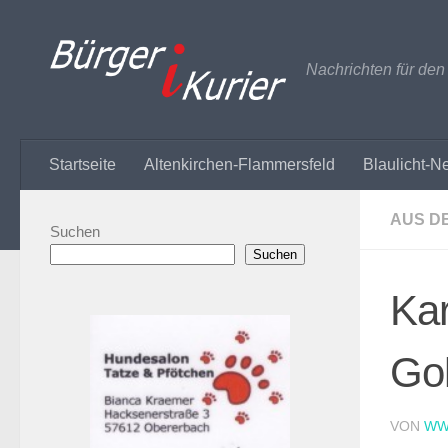
Zum Inhalt springen
Nachrichten für de
Startseite
Altenkirchen-Flammersfeld
Blaulicht-N
AUS D
Suchen
Suchen
Kar
Gol
VON
WW