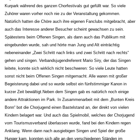
Kurpark während des ganzen Chorfestivals gut gefüllt war. So viele
Zuhörer waren vorher noch nie zu der Veranstaltung gekommen.
Natürlich hatten die Chöre auch ihre eigenen Fanclubs mitgebracht, aber
auch das Interesse anderer Besucher scheint gewachsen zu sein.
Spätestens beim Offenen Singen, als dann auch das Publikum mit
eingebunden wurde, sah und hörte man Jung und Alt einträchtig
nebeneinander „Zwei Schritt nach links und zwei Schritt nach rechts“
gehen und singen. Verbandsjugendreferent Mario Siry, der das Singen
leitete, konnte sich wirklich nicht beschweren: So viele Leute hatten
sonst nicht beim Offenen Singen mitgemacht. Alle waren mit großer
Begeisterung dabei und so wurde selbst ein fünfstimmiger Kanon in
kurzer Zeit bewältigt.
Neben dem Singen gab es natürlich noch einige
andere Attraktionen im Park. In Zusammenarbeit mit dem „Bunten Kreis
Bonn“ bot die Chorjugend einen Bastelstand an, der direkt von vielen
Kindern belagert war. Und auch das Spielmobil, welches der Chorjugend
vom Tourismusverband überlassen wurde, fand bei den Kindern regen
Anklang. Wenn dann nach ausgiebigen Singen und Spiel der große
Hunger kam, konnten sich alle an den verschiedenen Ständen im