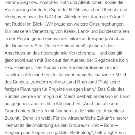
Hamm/Sieg bzw. zwischen Roth und Altenkirchen, sowie die
Realisierung der dritten Spur der B 256 zwischen Oberlahr und
Horhausen oder der B 414 bei Altenkirchen. Auch die Zukunft
hat Rüddel im Blick: „Wir brauchen weitere Ortsumgehungen.
Zur besseren Vernetzung von Kreis-, Land- und Bundesstraßen
in der Region gehört ebenso der teilweise dreispurige Ausbau
der Bundesstraßen. Unsere Heimat benötigt überall den
Anschluss an das überregionale Verkehrsnetz – und das gilt
gleichwohl auch mit Blick auf den Ausbau der Siegstrecke Köln
– Au – Siegen.“ Der Ausbau des Bundesstraßennetzes im
Landkreis Altenkirchen stocke nicht mangels finanzieller Mittel
des Bundes, „sondern weil das Land Rheinland-Pfalz keine
fertigen Planungen für Projekte vorlegen kann.“ Das Geld des
Bundes werde von rot-grün in Mainz deshalb anderswo im Land
ausgegeben, aber nicht in Altenkirchen. „Auch aus diesem
Grund unterstütze ich mit Nachdruck die Initiative ‚Anschluss
Zukunft‘. Denn ich weiß: Für die wirtschaftliche Zukunft unserer
Heimat ist die Anbindung an den Großraum Köln – Bonn –
Siegburg und Siegen von größter Bedeutung“, bekräftigt Erwin