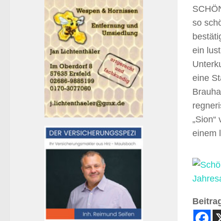
SCHÖNS
so sch
bestät
ein lu
Unterku
eine St
Brauha
regner
„Sion“
einem l
Beitrag