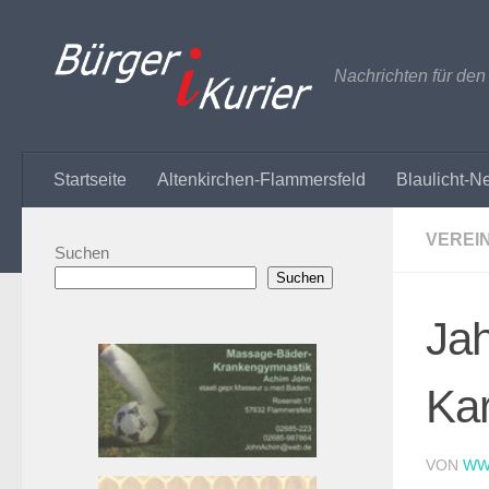
Zum Inhalt springen
Nachrichten für de
Startseite
Altenkirchen-Flammersfeld
Blaulicht-N
VEREI
Suchen
Suchen
Jah
Kar
VON
WW