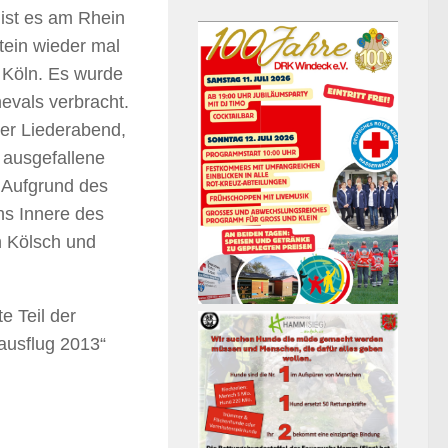
 ist es am Rhein
tein wieder mal
 Köln. Es wurde
evals verbracht.
her Liederabend,
e ausgefallene
 Aufgrund des
ns Innere des
n Kölsch und
e Teil der
ausflug 2013“