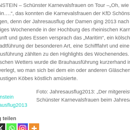
TEIN – Schünster Karnevalsfrauen on Tour –
„Oh, wie
ön….“, das konnten die Karnevalsfrauen der KfD Schöns
igen, denn der Jahresausflug der Damen ging 2013 nach
stiges Wochenende in der Hochburg des rheinischen Karn
nft und gutes Essen versprach das „Maritim“, ein kölsc
adtführung der besonderen Art, eine Schifffahrt und ein
usführung zählten zu den Highlights des Wochenendes.
ischen Wetters wurde die Brauhausführung kurzerhand i
 verlegt, wo man sich bei dem ein oder anderen Gläsche
ustigen Köbes köstlich amüsierte.
Foto: Jahresausflug2013: „Der mitgereist
Schünster Karnevalsfrauen beim Jahres
 teilen