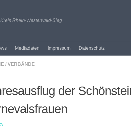
n Kreis Rhein-Westerwald-Sieg
ews
Mediadaten
Impressum
Datenschutz
NE / VERBÄNDE
resausflug der Schönstei
nevalsfrauen
A