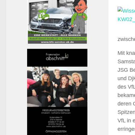
zwisch
Mit kn
Samsta
JSG Be
und Dj
des Vf
bekame
deren 
Spitze
VfL in 
erringe