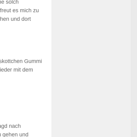
ne solch
freut es mich zu
ehen und dort
askottchen Gummi
wieder mit dem
Jagd nach
zu gehen und