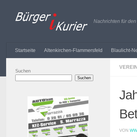
Zum Inhalt springen
Nachrichten für de
Startseite
Altenkirchen-Flammersfeld
Blaulicht-N
VEREI
Suchen
Suchen
Jah
Bet
VON
WW