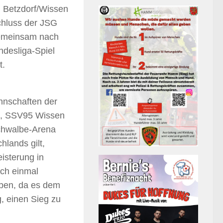
 Betzdorf/Wissen
hluss der JSG
gemeinsam nach
desliga-Spiel
t.
nnschaften der
e, SSV95 Wissen
Schwalbe-Arena
lands gilt,
isterung in
och einmal
eben, da es dem
, einen Sieg zu