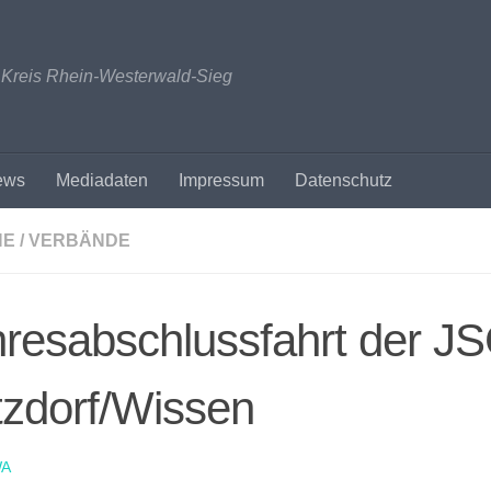
n Kreis Rhein-Westerwald-Sieg
ews
Mediadaten
Impressum
Datenschutz
NE / VERBÄNDE
resabschlussfahrt der J
zdorf/Wissen
A