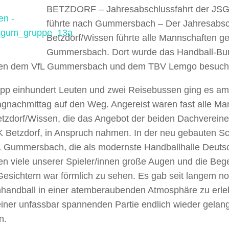
BETZDORF – Jahresabschlussfahrt der JSG
führte nach Gummersbach –
Der Jahresabsc
Betzdorf/Wissen führte alle Mannschaften 
Gummersbach. Dort wurde das Handball-Bun
en dem VfL Gummersbach und dem TBV Lemgo besuch
app einhundert Leuten und zwei Reisebussen ging es am
gnachmittag auf den Weg. Angereist waren fast alle Ma
tzdorf/Wissen, die das Angebot der beiden Dachverein
K Betzdorf, in Anspruch nahmen. In der neu gebauten 
L Gummersbach, die als modernste Handballhalle Deutsch
n viele unserer Spieler/innen große Augen und die Bege
Gesichtern war förmlich zu sehen. Es gab seit langem n
nhandball in einer atemberaubenden Atmosphäre zu erl
einer unfassbar spannenden Partie endlich wieder gelang
n.