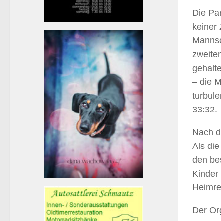
Die Par
keiner
Mannsch
zweite
gehalt
– die 
turbul
33:32.
Nach de
Als die
den be
Kinder
Heimre
Der Or