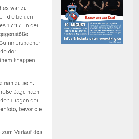
d es war zu
en die beiden
es 17:17. In der
ogegenstöße,
er Gummersbacher
de der
einem knappen
z nah zu sein.
 große Jagd nach
 den Fragen der
nfoto, bevor die
 zum Verlauf des