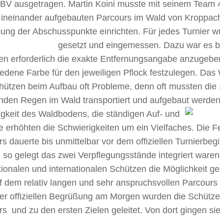
BV ausgetragen. Martin Koini musste mit seinem Team 
i ineinander aufgebauten Parcours im Wald von Kroppach
ung der Abschusspunkte einrichten. Für jedes Turnier w
gesetzt und eingemessen.
Dazu war es b
en erforderlich die exakte Entfernungsangabe anzugebe
edene Farbe für den jeweiligen Pflock festzulegen. Das 
hützen beim Aufbau oft Probleme, denn oft mussten die
nden Regen im Wald transportiert und aufgebaut
werden
igkeit des Waldbodens, die ständigen Auf- und
erhöhten die Schwierigkeiten um ein Vielfaches. Die Fe
s dauerte bis unmittelbar vor dem offiziellen Turnierbeg
 so gelegt das zwei Verpflegungsstände integriert ware
tionalen und internationalen Schützen die Möglichkeit 
f dem relativ langen und sehr anspruchsvollen Parcours 
er offiziellen Begrüßung am Morgen wurden die Schütze
s und zu den ersten Zielen geleitet. Von dort gingen si