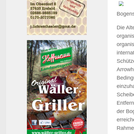
Bogens
Die Al
organis
organis
interna
Schütz
Arrowh
Beding
einzuh
Scheib
Entfer
der Bo
erreich
Rahmen