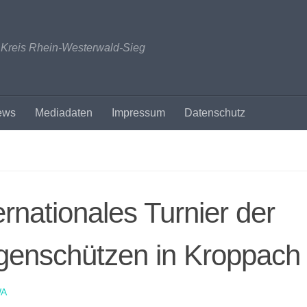
n Kreis Rhein-Westerwald-Sieg
ews
Mediadaten
Impressum
Datenschutz
ernationales Turnier der
genschützen in Kroppach
A