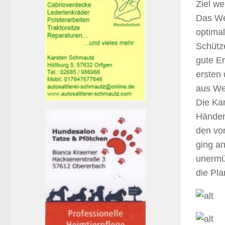
Ziel we
Das We
optima
Schütz
gute E
ersten 
aus We
Die Kam
Händen
den vo
ging an
unermüd
die Pl