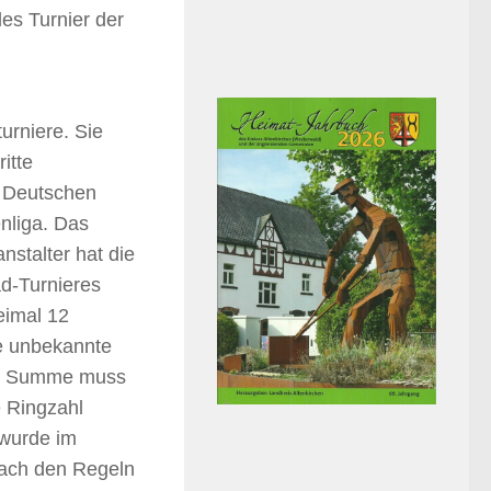
es Turnier der
urniere. Sie
itte
s Deutschen
nliga. Das
stalter hat die
d-Turnieres
eimal 12
ie unbekannte
der Summe muss
e Ringzahl
 wurde im
nach den Regeln