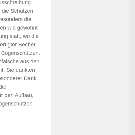
Ausschreibung.
 die Schützen
Besonders die
rten wie gewohnt
ng statt, wo die
ertigter Becher
r Bogenschützen.
nfalsche aus den
t. Sie dankten
besonderer Dank
die
ür den Aufbau,
Bogenschützen