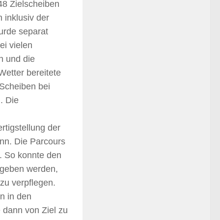
48 Zielscheiben
 inklusiv der
urde separat
ei vielen
n und die
Wetter bereitete
 Scheiben bei
. Die
rtigstellung der
inn. Die Parcours
n. So konnte den
gegeben werden,
zu verpflegen.
n in den
e dann von Ziel zu