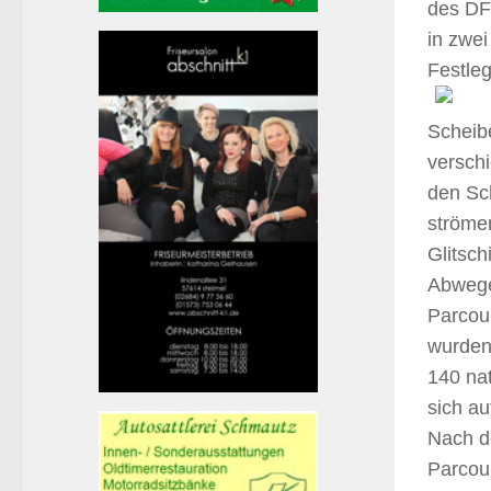
des DF
in zwe
Festleg
Scheib
verschi
den Sc
ströme
Glitsch
Abwege 
Parcour
wurden
140 na
sich au
Nach d
Parcour