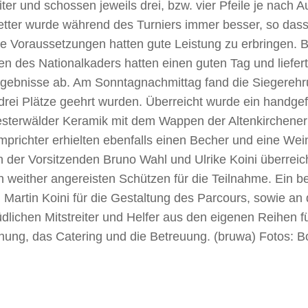
iter und schossen jeweils drei, bzw. vier Pfeile je nach 
tter wurde während des Turniers immer besser, so dass
le Voraussetzungen hatten gute Leistung zu erbringen. 
en des Nationalkaders hatten einen guten Tag und liefe
rgebnisse ab. Am Sonntagnachmittag fand die Siegerehru
drei Plätze geehrt wurden. Überreicht wurde ein handgef
sterwälder Keramik mit dem Wappen der Altenkirchene
prichter erhielten ebenfalls einen Becher und eine Wei
 der Vorsitzenden Bruno Wahl und Ulrike Koini überreich
n weither angereisten Schützen für die Teilnahme. Ein 
 Martin Koini für die Gestaltung des Parcours, sowie an 
lichen Mitstreiter und Helfer aus den eigenen Reihen f
anung, das Catering und die Betreuung. (bruwa) Fotos: 