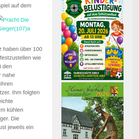
piel auf dem
z haben über 100
estzustellen wie
i den
r nahe
ihren
zer. Ihm folgten
ichte
Im kühlen
ger. Die
st jeweils ein