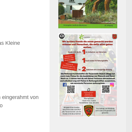
as Kleine
h eingerahmt von
to