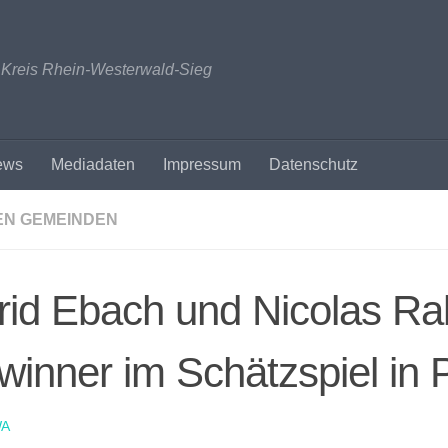
n Kreis Rhein-Westerwald-Sieg
ews
Mediadaten
Impressum
Datenschutz
EN GEMEINDEN
rid Ebach und Nicolas R
inner im Schätzspiel in 
A