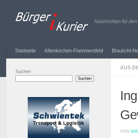
Zum Inhalt springen
Nachrichten für de
Startseite
Altenkirchen-Flammersfeld
Blaulicht-N
AUS D
Suchen
Suchen
Ing
Gew
VON
WW