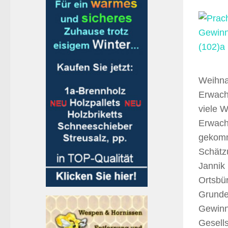
Weihna
Erwach
viele W
Erwach
gekomm
Schätz
Jannik
Ortsbü
Grunde
Gewinne
Gesells