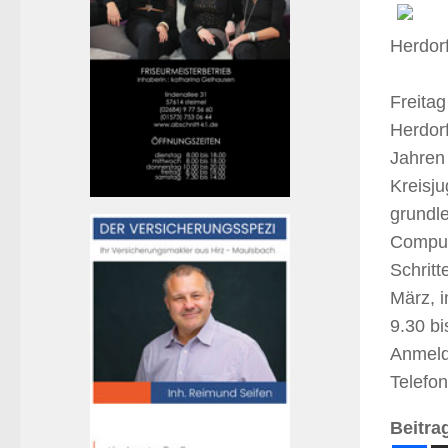
Herdor
Freita
Herdorf
Jahren 
Kreisju
grundle
Comput
Schritt
März, i
9.30 bi
Anmeld
Telefo
Beitrag