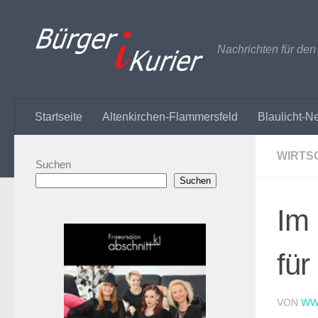
Zum Inhalt springen
Nachrichten für de
Startseite
Altenkirchen-Flammersfeld
Blaulicht-N
WIRTS
Suchen
Suchen
Im
für
VON
WW