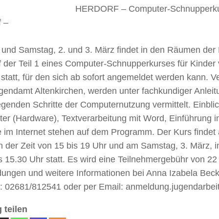
HERDORF – Computer-Schnupperkurs
f –
g und Samstag, 2. und 3. März findet in den Räumen der
 der Teil 1 eines Computer-Schnupperkurses für Kinder 
statt, für den sich ab sofort angemeldet werden kann. V
gendamt Altenkirchen, werden unter fachkundiger Anleit
genden Schritte der Computernutzung vermittelt. Einblic
er (Hardware), Textverarbeitung mit Word, Einführung i
e im Internet stehen auf dem Programm. Der Kurs findet 
n der Zeit von 15 bis 19 Uhr und am Samstag, 3. März, i
s 15.30 Uhr statt. Es wird eine Teilnehmergebühr von 2
ungen und weitere Informationen bei Anna Izabela Beck,
n: 02681/812541 oder per Email: anmeldung.jugendarbei
 teilen