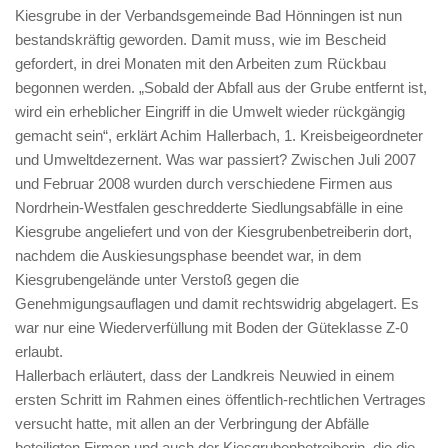
Kiesgrube in der Verbandsgemeinde Bad Hönningen ist nun
bestandskräftig geworden. Damit muss, wie im Bescheid
gefordert, in drei Monaten mit den Arbeiten zum Rückbau
begonnen werden. „Sobald der Abfall aus der Grube entfernt ist,
wird ein erheblicher Eingriff in die Umwelt wieder rückgängig
gemacht sein“, erklärt Achim Hallerbach, 1. Kreisbeigeordneter
und Umweltdezernent. Was war passiert? Zwischen Juli 2007
und Februar 2008 wurden durch verschiedene Firmen aus
Nordrhein-Westfalen geschredderte Siedlungsabfälle in eine
Kiesgrube angeliefert und von der Kiesgrubenbetreiberin dort,
nachdem die Auskiesungsphase beendet war, in dem
Kiesgrubengelände unter Verstoß gegen die
Genehmigungsauflagen und damit rechtswidrig abgelagert. Es
war nur eine Wiederverfüllung mit Boden der Güteklasse Z-0
erlaubt.
Hallerbach erläutert, dass der Landkreis Neuwied in einem
ersten Schritt im Rahmen eines öffentlich-rechtlichen Vertrages
versucht hatte, mit allen an der Verbringung der Abfälle
beteiligten Firmen und auch der Kiesgrubenbetreiberin, die die