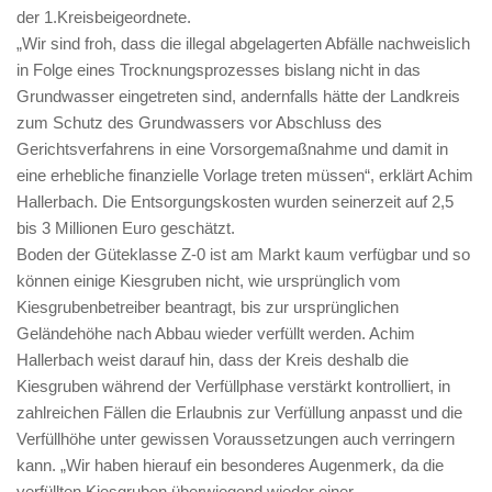
der 1.Kreisbeigeordnete.
„Wir sind froh, dass die illegal abgelagerten Abfälle nachweislich
in Folge eines Trocknungsprozesses bislang nicht in das
Grundwasser eingetreten sind, andernfalls hätte der Landkreis
zum Schutz des Grundwassers vor Abschluss des
Gerichtsverfahrens in eine Vorsorgemaßnahme und damit in
eine erhebliche finanzielle Vorlage treten müssen“, erklärt Achim
Hallerbach. Die Entsorgungskosten wurden seinerzeit auf 2,5
bis 3 Millionen Euro geschätzt.
Boden der Güteklasse Z-0 ist am Markt kaum verfügbar und so
können einige Kiesgruben nicht, wie ursprünglich vom
Kiesgrubenbetreiber beantragt, bis zur ursprünglichen
Geländehöhe nach Abbau wieder verfüllt werden. Achim
Hallerbach weist darauf hin, dass der Kreis deshalb die
Kiesgruben während der Verfüllphase verstärkt kontrolliert, in
zahlreichen Fällen die Erlaubnis zur Verfüllung anpasst und die
Verfüllhöhe unter gewissen Voraussetzungen auch verringern
kann. „Wir haben hierauf ein besonderes Augenmerk, da die
verfüllten Kiesgruben überwiegend wieder einer