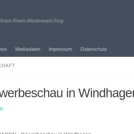
n Kreis Rhein-Westerwald-Sieg
ews
Mediadaten
Impressum
Datenschutz
CHAFT
werbeschau in Windhage
A