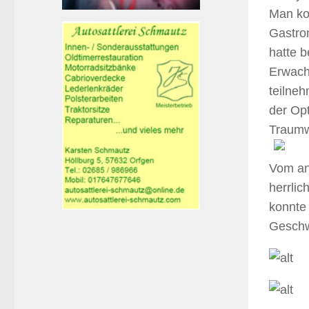
Man ko
Gastro
hatte 
Erwach
teilneh
der Op
Traumw
Vom an
herrli
konnte
Geschw