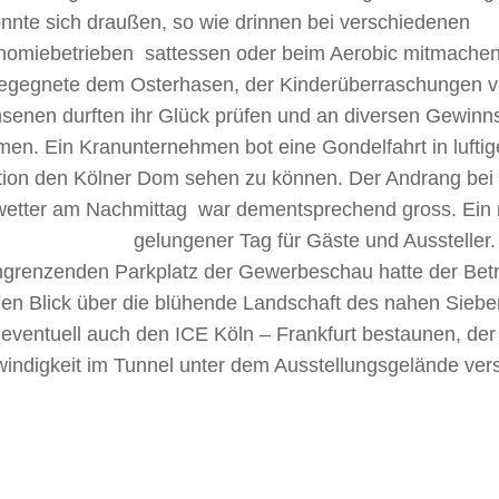
nnte sich draußen, so wie drinnen bei verschiedenen
nomiebetrieben sattessen oder beim Aerobic mitmache
begegnete dem Osterhasen, der Kinderüberraschungen ver
senen durften ihr Glück prüfen und an diversen Gewinn
men. Ein Kranunternehmen bot eine Gondelfahrt in luftig
tion den Kölner Dom sehen zu können. Der Andrang be
etter am Nachmittag war dementsprechend gross. Ein
gelungener Tag für Gäste und Aussteller.
grenzenden Parkplatz der Gewerbeschau hatte der Betr
chen Blick über die blühende Landschaft des nahen Sieb
 eventuell auch den ICE Köln – Frankfurt bestaunen, de
indigkeit im Tunnel unter dem Ausstellungsgelände ve