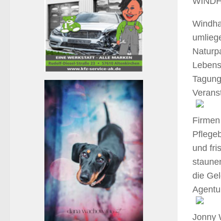
WINDH
Windha
umliege
Naturpa
Lebensq
Tagung
Veranst
Firmen 
Pflege
und fri
staune
die Ge
Agentur
Jonny 