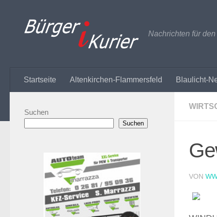
Zum Inhalt springen
Nachrichten für de
Startseite
Altenkirchen-Flammersfeld
Blaulicht-N
WIRTS
Suchen
Suchen
Ge
VON
WW