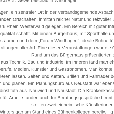
AGEN . Gewerbeschau in Windhagen –
gen, ein zentraler Ort in der Verbandsgemeinde Asbach 
nden Ortschaften, inmitten reicher Natur und reizvoller
rk Rhein-Westerwald gelegen. Ein Bereich mit guter Infr
ualität schafft. Mit einem Bürgerhaus, mit Sporthalle u
sräumen und dem „Forum Windhagen“, ideale Bühne fü
altungen aller Art. Eine dieser Veranstaltungen war di
Rund um das Bürgerhaus präsentierten s
aus Technik, Bau und Industrie. Im Inneren fand man eh
berufe, Medien, Künstler und Gastronomen. Man konnte
sieren lassen, Seifen und Ketten, Brillen und Fahrräder
n und planen. Ein Planungsbüro aus Neustadt war ebens
ldinstitute aus Neuwied und Neustadt. Die Krankenkass
 für Arbeit standen auch für Beratungsgespräche bereit
stellten zwei einheimische Künstlerinne
Winters gab am Stand eines Bühnenkollegen bereitwilli