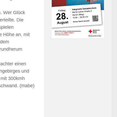
n. Wer Glück
teilte. Die
spielen
e Höhe an, mit
i dem
 rundherum
achter einen
engebirges und
r mit 300kmh
rschwand. (mabe)