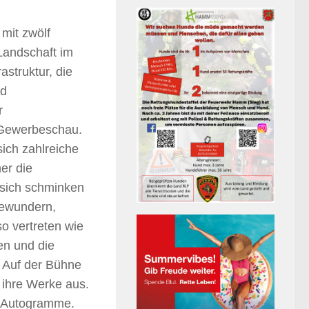
mit zwölf
 Landschaft im
astruktur, die
nd
r
e Gewerbeschau.
ich zahlreiche
er die
 sich schminken
 bewundern,
o vertreten wie
en und die
. Auf der Bühne
n ihre Werke aus.
g Autogramme.