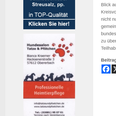
Blick a
Kreisvo
nicht n
gemein
bundesw
zu übe
Teilha
Beitrag