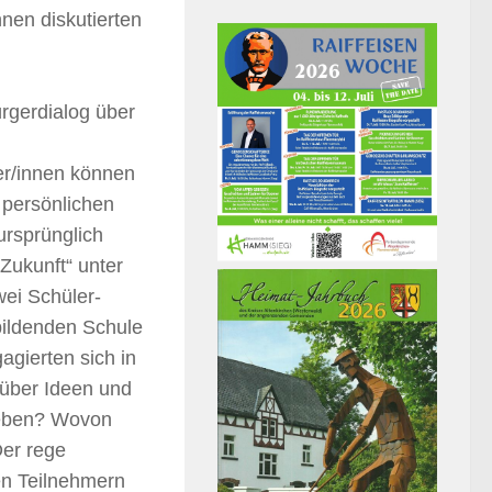
en diskutierten
rgerdialog über
er/innen können
 persönlichen
ursprünglich
Zukunft“ unter
wei Schüler-
ildenden Schule
agierten sich in
 über Ideen und
nleben? Wovon
Der rege
en Teilnehmern