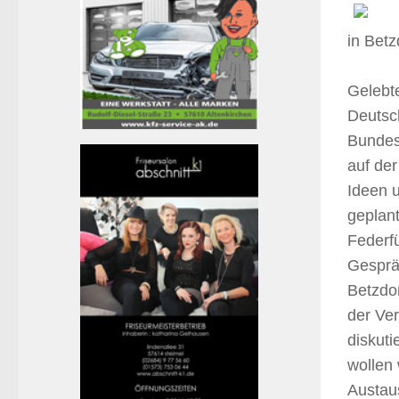
in Betz
Gelebt
Deutsc
Bundesk
auf der
Ideen u
geplan
Federf
Gesprä
Betzdor
der Ver
diskut
wollen 
Austau