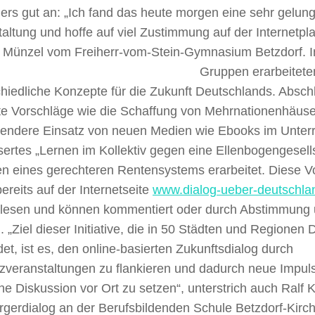
ers gut an: „Ich fand das heute morgen eine sehr gelun
altung und hoffe auf viel Zustimmung auf der Internetpla
 Münzel vom Freiherr-vom-Stein-Gymnasium Betzdorf.
Gruppen erarbeitete
chiedliche Konzepte für die Zukunft Deutschlands. Absc
te Vorschläge wie die Schaffung von Mehrnationenhäuse
endere Einsatz von neuen Medien wie Ebooks im Unterri
ertes „Lernen im Kollektiv gegen eine Ellenbogengesell
en eines gerechteren Rentensystems erarbeitet. Diese V
bereits auf der Internetseite
www.dialog-ueber-deutschla
lesen und können kommentiert oder durch Abstimmung u
 „Ziel dieser Initiative, die in 50 Städten und Regionen
ndet, ist es, den online-basierten Zukunftsdialog durch
zveranstaltungen zu flankieren und dadurch neue Impuls
che Diskussion vor Ort zu setzen“, unterstrich auch Ralf
gerdialog an der Berufsbildenden Schule Betzdorf-Kirch