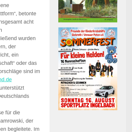
gene
ttform“, betonte
Insgesamt acht
n
hließend wurden
rn, der
cht, ein
schaft“ oder das
orschläge sind im
nd.de
nterstützt
 Deutschlands
e für die
 Kamrowski, der
en begleitete. Im