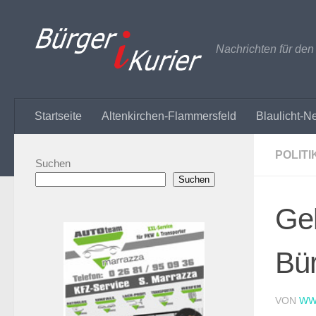
Zum Inhalt springen
Nachrichten für de
Startseite
Altenkirchen-Flammersfeld
Blaulicht-N
POLITI
Suchen
Suchen
Gel
Bür
VON
WW