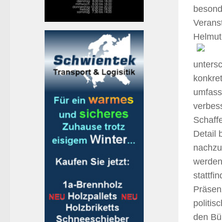
besond
Veranst
Helmut
unters
konkre
umfass
verbess
Schaff
Detail 
nachzu
werden.
stattfi
Präsen
politis
den Bür