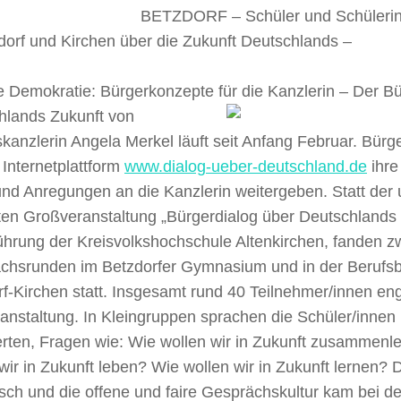
BETZDORF – Schüler und Schülerinn
dorf und Kirchen über die Zukunft Deutschlands –
e Demokratie: Bürgerkonzepte für die Kanzlerin –
Der Bü
hlands Zukunft von
anzlerin Angela Merkel läuft seit Anfang Februar. Bürg
 Internetplattform
www.dialog-ueber-deutschland.de
ihre
nd Anregungen an die Kanzlerin weitergeben. Statt der 
ten Großveranstaltung „Bürgerdialog über Deutschlands 
ührung der Kreisvolkshochschule Altenkirchen, fanden z
chsrunden im Betzdorfer Gymnasium und in der Berufsb
f-Kirchen statt. Insgesamt rund 40 Teilnehmer/innen eng
anstaltung. In Kleingruppen sprachen die Schüler/innen
ierten, Fragen wie: Wie wollen wir in Zukunft zusamme
wir in Zukunft leben? Wie wollen wir in Zukunft lernen? 
sch und die offene und faire Gesprächskultur kam bei d