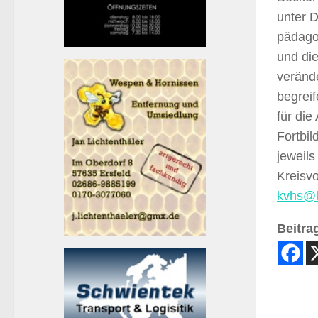
unter 
pädago
und die
verände
begreif
für die
Fortbil
jeweil
Kreisvo
kvhs@k
Beitrag