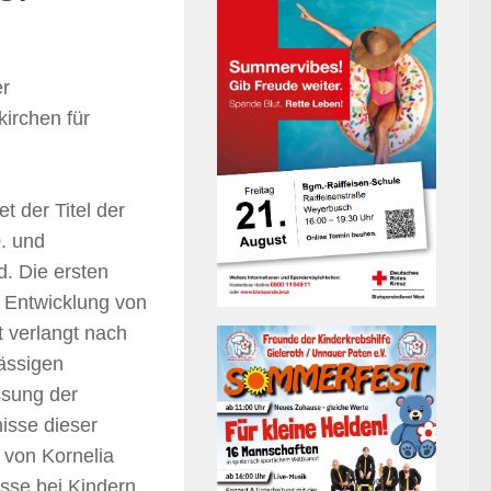
r
kirchen für
t der Titel der
0. und
d. Die ersten
e Entwicklung von
t verlangt nach
ässigen
ssung der
isse dieser
 von Kornelia
sse bei Kindern