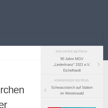
NÄCHSTER BEITRAG
90 Jahre MGV
„Liederkranz“ 1921 e.V.
Eichelhardt
VORHERIGER BEITRAG
irchen
Schwarzstorch auf Station
im Westerwald
er