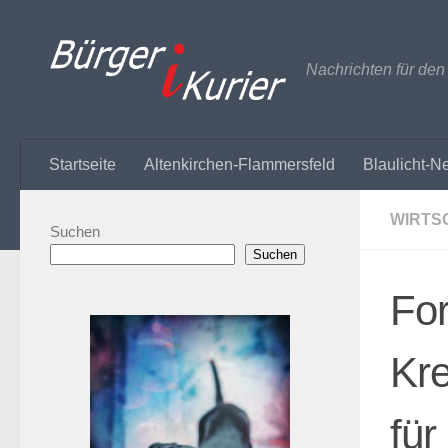
Zum Inhalt springen
Nachrichten für de
Startseite
Altenkirchen-Flammersfeld
Blaulicht-N
WIRTS
Suchen
Suchen
For
Kre
für