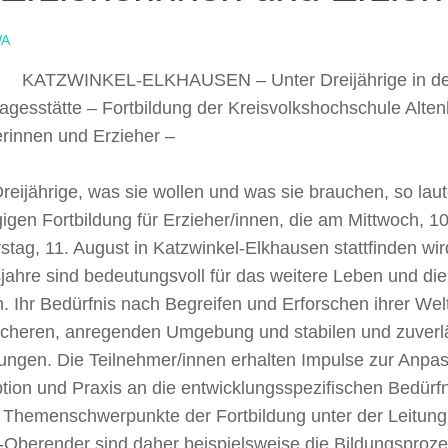
A
KATZWINKEL-ELKHAUSEN – Unter Dreijährige in de
agesstätte – Fortbildung der Kreisvolkshochschule Alten
erinnen und Erzieher –
reijährige, was sie wollen und was sie brauchen, so laute
igen Fortbildung für Erzieher/innen, die am Mittwoch, 1
tag, 11. August in Katzwinkel-Elkhausen stattfinden wir
jahre sind bedeutungsvoll für das weitere Leben und di
. Ihr Bedürfnis nach Begreifen und Erforschen ihrer Wel
sicheren, anregenden Umgebung und stabilen und zuverl
ungen. Die Teilnehmer/innen erhalten Impulse zur Anpa
ion und Praxis an die entwicklungsspezifischen Bedürfn
. Themenschwerpunkte der Fortbildung unter der Leitung
-Oberender sind daher beispielsweise die Bildungsproze