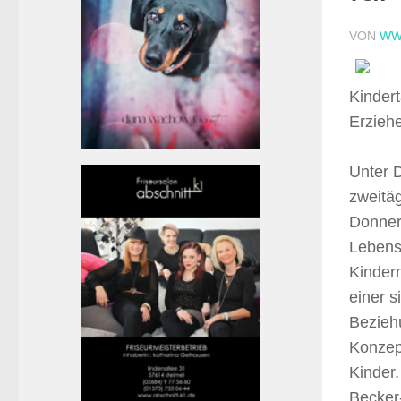
VON
WW
Kindert
Erzieh
Unter D
zweitäg
Donners
Lebens
Kindern
einer 
Bezieh
Konzept
Kinder
Becker