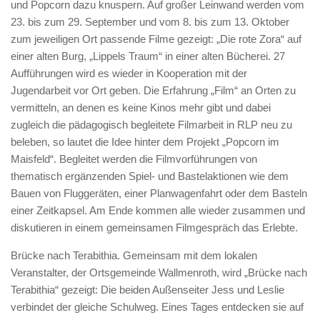
und Popcorn dazu knuspern. Auf großer Leinwand werden vom
23. bis zum 29. September und vom 8. bis zum 13. Oktober
zum jeweiligen Ort passende Filme gezeigt: „Die rote Zora“ auf
einer alten Burg, „Lippels Traum“ in einer alten Bücherei. 27
Auffüh­rungen wird es wieder in Kooperation mit der
Jugendarbeit vor Ort geben. Die Erfahrung „Film“ an Orten zu
vermitteln, an denen es keine Kinos mehr gibt und dabei
zugleich die pädagogisch begleitete Filmarbeit in RLP neu zu
beleben, so lautet die Idee hinter dem Projekt „Popcorn im
Maisfeld“. Begleitet werden die Filmvorführungen von
thematisch ergänzenden Spiel- und Bastelak­tionen wie dem
Bauen von Fluggeräten, einer Planwagenfahrt oder dem Basteln
einer Zeitkapsel. Am Ende kommen alle wieder zusammen und
diskutieren in einem gemeinsamen Filmgespräch das Erlebte.
Brücke nach Terabithia. Gemeinsam mit dem lokalen
Veranstalter, der Ortsgemeinde Wallmenroth, wird „Brücke nach
Terabithia“ gezeigt: Die beiden Außenseiter Jess und Leslie
verbindet der gleiche Schulweg. Eines Tages entdecken sie auf