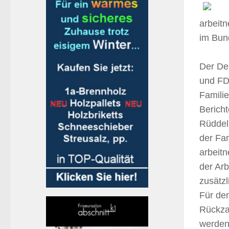
arbeit
im Bun
Der De
und FDP
Familie
Berich
Rüddel
der Fa
arbeitn
der Ar
zusätzl
Für den
Rückza
werden