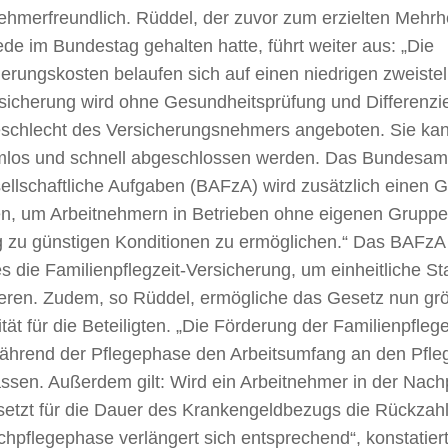
ehmerfreundlich. Rüddel, der zuvor zum erzielten Mehrh
de im Bundestag gehalten hatte, führt weiter aus: „Die
erungskosten belaufen sich auf einen niedrigen zweistel
rsicherung wird ohne Gesundheitsprüfung und Differenzi
schlecht des Versicherungsnehmers angeboten. Sie ka
mlos und schnell abgeschlossen werden. Das Bundesamt
sellschaftliche Aufgaben (BAFzA) wird zusätzlich einen 
en, um Arbeitnehmern in Betrieben ohne eigenen Gruppe
 zu günstigen Konditionen zu ermöglichen.“ Das BAFzA z
s die Familienpflegzeit-Versicherung, um einheitliche S
ieren. Zudem, so Rüddel, ermögliche das Gesetz nun gr
lität für die Beteiligten. „Die Förderung der Familienpflege
ährend der Pflegephase den Arbeitsumfang an den Pfl
ssen. Außerdem gilt: Wird ein Arbeitnehmer in der Nac
setzt für die Dauer des Krankengeldbezugs die Rückzahl
hpflegephase verlängert sich entsprechend“, konstatier