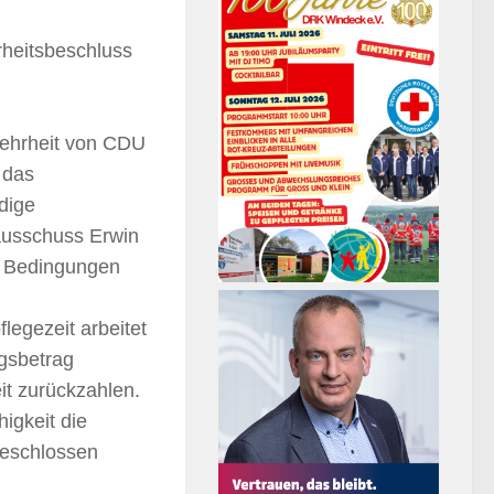
heitsbeschluss
mehrheit von CDU
 das
dige
ausschuss Erwin
e Bedingungen
legezeit arbeitet
ngsbetrag
it zurückzahlen.
igkeit die
geschlossen