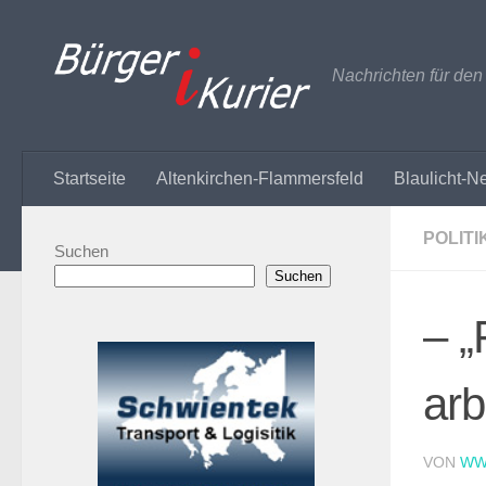
Zum Inhalt springen
Nachrichten für de
Startseite
Altenkirchen-Flammersfeld
Blaulicht-N
POLITI
Suchen
Suchen
– „
arb
VON
WW