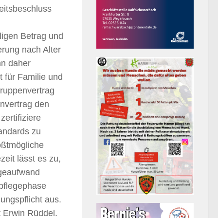
eitsbeschluss
ligen Betrag und
erung nach Alter
nn daher
 für Familie und
Gruppenvertrag
nvertrag den
ertifiziere
tandards zu
ößtmögliche
zeit lässt es zu,
egeaufwand
hpflegephase
ungspflicht aus.
t Erwin Rüddel.