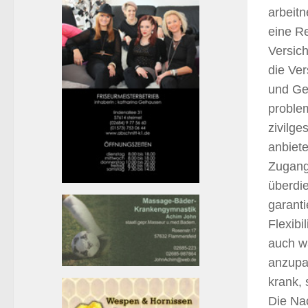
arbeitn
eine Re
Versich
die Ve
und Ge
proble
zivilge
anbiet
Zugang
überdie
garant
Flexibi
auch w
anzupa
krank, 
Die Nac