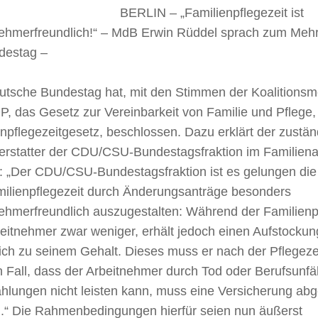
BERLIN – „Familienpflegezeit ist
nehmerfreundlich!“ – MdB Erwin Rüddel sprach zum Mehr
destag –
utsche Bundestag hat, mit den Stimmen der Koalitions
, das Gesetz zur Vereinbarkeit von Familie und Pflege,
npflegezeitgesetz, beschlossen. Dazu erklärt der zustän
terstatter der CDU/CSU-Bundestagsfraktion im Familien
: „Der CDU/CSU-Bundestagsfraktion ist es gelungen di
milienpflegezeit durch Änderungsanträge besonders
ehmerfreundlich auszugestalten: Während der Familienpf
beitnehmer zwar weniger, erhält jedoch einen Aufstocku
ich zu seinem Gehalt. Dieses muss er nach der Pflegeze
 Fall, dass der Arbeitnehmer durch Tod oder Berufsunfäh
hlungen nicht leisten kann, muss eine Versicherung ab
.“ Die Rahmenbedingungen hierfür seien nun äußerst