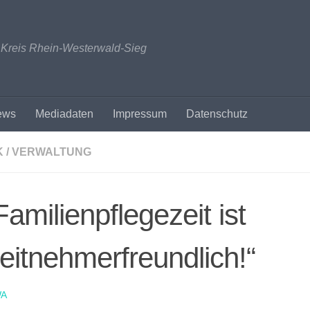
n Kreis Rhein-Westerwald-Sieg
ews
Mediadaten
Impressum
Datenschutz
K / VERWALTUNG
Familienpflegezeit ist
eitnehmerfreundlich!“
A