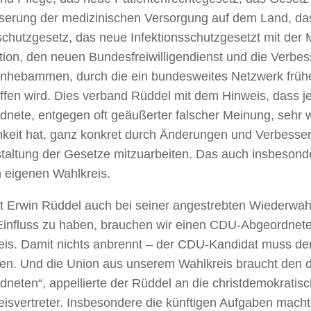
serung der medizinischen Versorgung auf dem Land, da
schutzgesetz, das neue Infektionsschutzgesetzt mit der
tion, den neuen Bundesfreiwilligendienst und die Verbes
enhebammen, durch die ein bundesweites Netzwerk frühe
ffen wird. Dies verband Rüddel mit dem Hinweis, dass j
dnete, entgegen oft geäußerter falscher Meinung, sehr w
hkeit hat, ganz konkret durch Änderungen und Verbesse
taltung der Gesetze mitzuarbeiten. Das auch insbesonde
n eigenen Wahlkreis.
t Erwin Rüddel auch bei seiner angestrebten Wiederwahl
 Einfluss zu haben, brauchen wir einen CDU-Abgeordne
eis. Damit nichts anbrennt – der CDU-Kandidat muss de
en. Und die Union aus unserem Wahlkreis braucht den d
neten“, appellierte der Rüddel an die christdemokratis
isvertreter. Insbesondere die künftigen Aufgaben macht