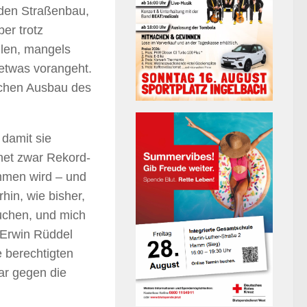
t den Straßenbau,
er trotz
ellen, mangels
etwas vorangeht.
lichen Ausbau des
damit sie
hnet zwar Rekord-
mmen wird – und
hin, wie bisher,
uchen, und mich
 Erwin Rüddel
e berechtigten
ar gegen die