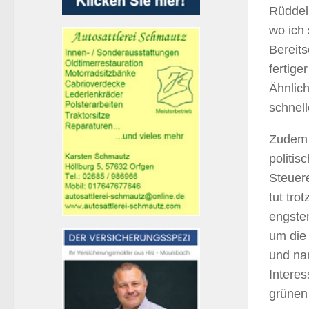
Rüddel:
wo ich 
Bereits
fertig
Ähnlich
schnell
Zudem 
politis
Steuer
tut tro
engste
um die
und nan
Intere
grünen