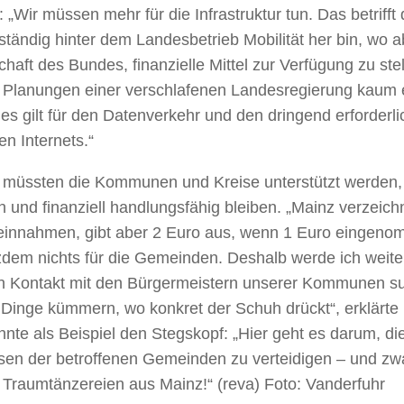
 „Wir müssen mehr für die Infrastruktur tun. Das betriff
ständig hinter dem Landesbetrieb Mobilität her bin, wo ab
chaft des Bundes, finanzielle Mittel zur Verfügung zu st
er Planungen einer verschlafenen Landesregierung kaum 
es gilt für den Datenverkehr und den dringend erforder
en Internets.“
müssten die Kommunen und Kreise unterstützt werden, 
ch und finanziell handlungsfähig bleiben. „Mainz verzeic
einnahmen, gibt aber 2 Euro aus, wenn 1 Euro eingeno
tzdem nichts für die Gemeinden. Deshalb werde ich weiter
n Kontakt mit den Bürgermeistern unserer Kommunen s
 Dinge kümmern, wo konkret der Schuh drückt“, erklärte
nte als Beispiel den Stegskopf: „Hier geht es darum, di
ssen der betroffenen Gemeinden zu verteidigen – und zw
 Traumtänzereien aus Mainz!“ (reva) Foto: Vanderfuhr