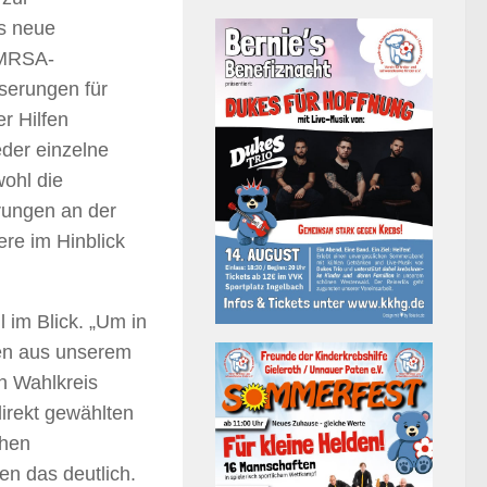
s neue
 MRSA-
serungen für
r Hilfen
eder einzelne
ohl die
rungen an der
re im Hinblick
 im Blick. „Um in
ten aus unserem
n Wahlkreis
irekt gewählten
chen
en das deutlich.