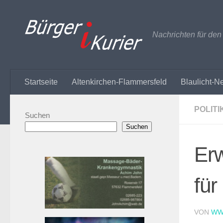
Zum Inhalt springen
Nachrichten für de
Startseite
Altenkirchen-Flammersfeld
Blaulicht-N
POLITI
Suchen
Suchen
Erw
für
VON
WW