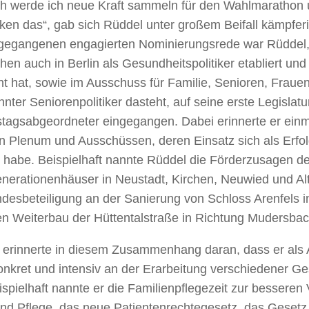
h werde ich neue Kraft sammeln für den Wahlmarathon 
ken das“, gab sich Rüddel unter großem Beifall kämpferi
gegangenen engagierten Nominierungsrede war Rüddel, 
hen auch in Berlin als Gesundheitspolitiker etabliert u
t hat, sowie im Ausschuss für Familie, Senioren, Fraue
nter Seniorenpolitiker dasteht, auf seine erste Legislatu
tagsabgeordneter eingegangen. Dabei erinnerte er einm
in Plenum und Ausschüssen, deren Einsatz sich als Erfo
t habe. Beispielhaft nannte Rüddel die Förderzusagen de
nerationenhäuser in Neustadt, Kirchen, Neuwied und Al
ndesbeteiligung an der Sanierung von Schloss Arenfels 
en Weiterbau der Hüttentalstraße in Richtung Mudersbac
 erinnerte in diesem Zusammenhang daran, dass er als
nkret und intensiv an der Erarbeitung verschiedener Ge
ispielhaft nannte er die Familienpflegezeit zur besseren
und Pflege, das neue Patientenrechtegesetz, das Gesetz