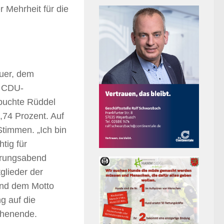
Mehrheit für die
auer, dem
n CDU-
buchte Rüddel
,74 Prozent. Auf
Stimmen. „Ich bin
htig für
erungsabend
glieder der
und dem Motto
g auf die
chenende.