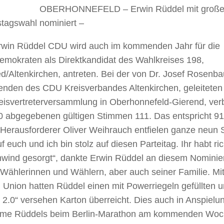
OBERHONNEFELD – Erwin Rüddel mit großer 
tagswahl nominiert –
win Rüddel CDU wird auch im kommenden Jahr für die
demokraten als Direktkandidat des Wahlkreises 198,
d/Altenkirchen, antreten. Bei der von Dr. Josef Rosenb
zenden des CDU Kreisverbandes Altenkirchen, geleitete
eisvertreterversammlung in Oberhonnefeld-Gierend, ver
0 abgegebenen gültigen Stimmen 111. Das entspricht 91
 Herausforderer Oliver Weihrauch entfielen ganze neun 
uf euch und ich bin stolz auf diesen Parteitag. Ihr habt ric
wind gesorgt“, dankte Erwin Rüddel an diesem Nomini
Wählerinnen und Wählern, aber auch seiner Familie. Mit
 Union hatten Rüddel einen mit Powerriegeln gefüllten 
2.0“ versehen Karton überreicht. Dies auch in Anspielun
hme Rüddels beim Berlin-Marathon am kommenden Wo