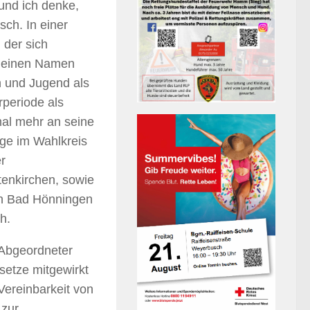
und ich denke,
sch. In einer
der sich
nd einen Namen
n und Jugend als
rperiode als
al mehr an seine
lge im Wahlkreis
r
tenkirchen, sowie
in Bad Hönningen
h.
 Abgeordneter
setze mitgewirkt
 Vereinbarkeit von
 zur