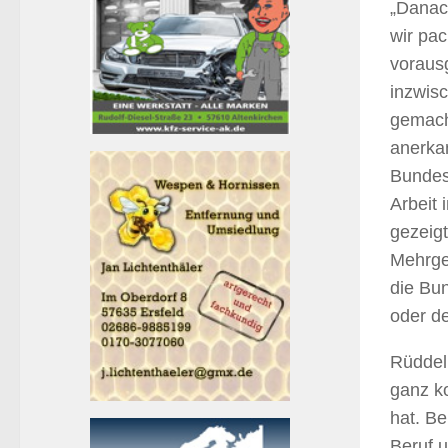
„Danac
wir pac
voraus
inzwisc
gemach
anerkan
Bundes
Arbeit 
gezeig
Mehrge
die Bu
oder d
Rüddel
ganz ko
hat. Be
Beruf 