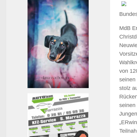
Bundes
MdB Er
Christ
Neuwie
Vorsit
Wahlkr
von 12
seinen
stolz a
Rücken
seinen 
Jungen
„ERwin 
Teilna