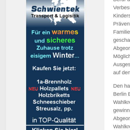
Verbes
Kinder
Präven
Famili
gescha
Abgeor
Möglic
Ausges
auf de
Den ha
Berlin
Wahlkr
gewinn
Abgeord
Wahlkre