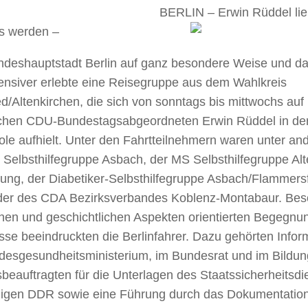
BERLIN – Erwin Rüddel lie
is werden –
ndeshauptstadt Berlin auf ganz besondere Weise und d
tensiver erlebte eine Reisegruppe aus dem Wahlkreis
/Altenkirchen, die sich von sonntags bis mittwochs auf
chen CDU-Bundestagsabgeordneten Erwin Rüddel in de
le aufhielt. Unter den Fahrtteilnehmern waren unter and
 Selbsthilfegruppe Asbach, der MS Selbsthilfegruppe Al
ng, der Diabetiker-Selbsthilfegruppe Asbach/Flammers
eder des CDA Bezirksverbandes Koblenz-Montabaur. Bes
schen und geschichtlichen Aspekten orientierten Begegn
sse beeindruckten die Berlinfahrer. Dazu gehörten Info
desgesundheitsministerium, im Bundesrat und im Bildu
eauftragten für die Unterlagen des Staatssicherheitsdi
igen DDR sowie eine Führung durch das Dokumentatio