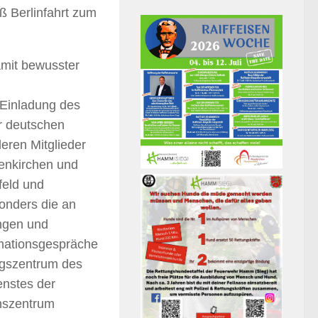
ß Berlinfahrt zum
amit bewusster
 Einladung des
r deutschen
eren Mitglieder
tenkirchen und
feld und
onders die an
ungen und
rmationsgespräche
ngszentrum des
enstes der
nszentrum