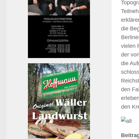
Topogra
Teilne
erkläre
die Be
Berline
vielen
der vo
die Au
schlos
Reichs
den Fah
erlebe
den Kr
Beitrag