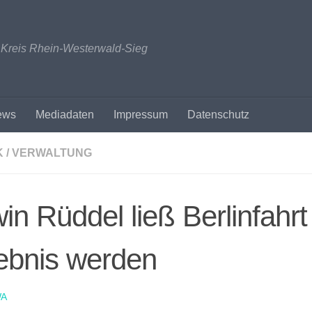
n Kreis Rhein-Westerwald-Sieg
ews
Mediadaten
Impressum
Datenschutz
K / VERWALTUNG
in Rüddel ließ Berlinfahr
ebnis werden
A