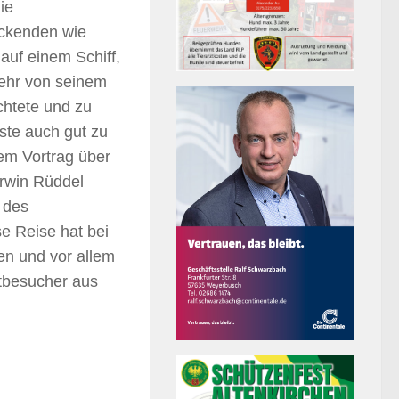
ie
uckenden wie
auf einem Schiff,
ehr von seinem
chtete und zu
ste auch gut zu
em Vortrag über
Erwin Rüddel
 des
e Reise hat bei
en und vor allem
dtbesucher aus