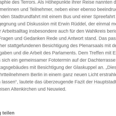
phie des Terrors. Als Höhepunkte ihrer Reise nannten d
hmerinnen und Teilnehmer, neben einer ebenso beeindr
nden Stadtrundfahrt mit einem Bus und einer Spreefahrt 
gegnung und Diskussion mit Erwin Rüddel, der einmal m
r Arbeitsalltag insbesondere auch für den Wahlkreis beri
 Fragen und Gedanken Rede und Antwort stand. Das pas
rher stattgefundenen Besichtigung des Plenarsaals mit d
fgaben und die Arbeit des Parlaments. Dem Treffen mit 
s sich ein gemeinsamer Fototermin auf der Dachterrasse
tagsgebäudes mit Besichtigung der Glaskuppel an. „Dies
rtteilnehmern Berlin in einem ganz neuen Licht erstrahl
n lassen“, lautete das überzeugende Fazit der Hauptsta
eisen Altenkirchen und Neuwied.
 teilen