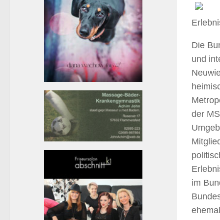
Erlebn
Die Bu
und in
Neuwied
heimis
Metropo
der MS
Umgebu
Mitgli
politi
Erlebni
im Bun
Bundesb
ehemal