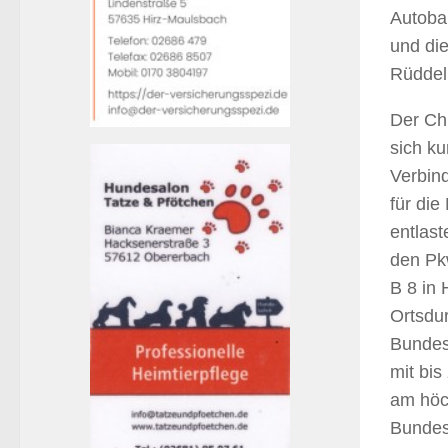
Autobah
und di
Rüddel
Der Chr
sich ku
Verbind
für die
entlas
den Pkw
B 8 in 
Ortsdur
Bundes
mit bis
am höc
Bundes