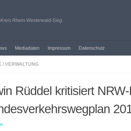
n Kreis Rhein-Westerwald-Sieg
ews
Mediadaten
Impressum
Datenschutz
K / VERWALTUNG
in Rüddel kritisiert NRW-L
ndesverkehrswegplan 20
A