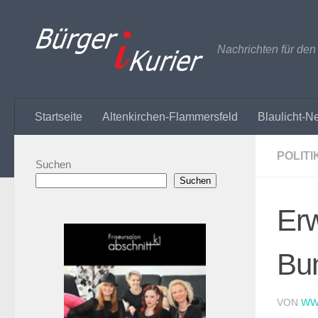
Zum Inhalt springen
Nachrichten für de
Startseite
Altenkirchen-Flammersfeld
Blaulicht-N
POLITI
Suchen
Suchen
Erw
Bu
VON
WW