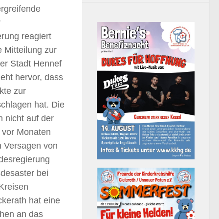
rgreifende
r
rung reagiert
Mitteilung zur
er Stadt Hennef
eht hervor, dass
kte zur
chlagen hat. Die
 nicht auf der
ts vor Monaten
n Versagen von
desregierung
sdesaster bei
Kreisen
kerath hat eine
chen an das