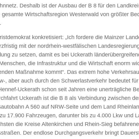
nnetz. Deshalb ist der Ausbau der B 8 für den Landkrei
e gesamte Wirtschaftsregion Westerwald von größter Be
.
istdemokrat konkretisiert: „Ich fordere die Mainzer Land
rzfristig mit der nordrhein-westfälischen Landesregierung
ung zu setzen, damit es bei Uckerath länderübergreifend
 Menschen, die Infrastruktur und die Wirtschaft enorm wi
tenden Maßnahme kommt“. Das extrem hohe Verkehrsa
-, aber auch durch den Schwerlastverkehr bedeutet für 
Hennef-Uckerath schon seit Jahren eine unerträgliche Be
chfahrt Uckerath ist die B 8 als Verbindung zwischen de
autobahn A 560 auf NRW-Seite und dem Land Rheinland
 zu 17.900 Fahrzeugen, darunter bis zu 4.000 Lkw und L
hsten die Kreise Altenkirchen und Rhein-Sieg befahren
straßen. Der endlose Durchgangsverkehr bringt Dauers