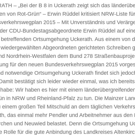
TH – „Bei der B 8 in Uckerath zeigt sich das länderübe
n von Rot-Grün“ – Erwin Rüddel kritisiert NRW-Liste fü
verkehrswegplan 2015 –
Mit Unverständnis und Verärge
l der CDU-Bundestagsabgeordnete Erwin Rüddel auf eine 
8 betreffenden Ortsumgehung Uckerath. Aus einem von d
 wiedergewählten Abgeordneten gerichteten Schreiben g
nd Nordrhein-Westfalen dem Bund 278 Straßenbauproje
ung für den neuen Bundesverkehrswegplan 2015 vorges
nd notwendige Ortsumgehung Uckerath findet sich jedoch
„Damit bestätigt sich leider wieder einmal, was ich berei
 habe: Wir haben es hier mit einem länderübergreifende
ün in NRW und Rheinland-Pfalz zu tun. Die Mainzer Lan
u einem großen Teil Mitschuld an dem täglichen Verkehr
th, das einmal mehr Pendler und Arbeitnehmer aus den 
irchen und Neuwied belastet. Denn die Ortsumgehung Uc
e Rolle für die gute Anbindung des Landkreises Altenkir