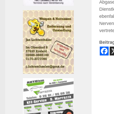
Abgase
Dienst
ebenfal
Nerven
vertret
Beitrag