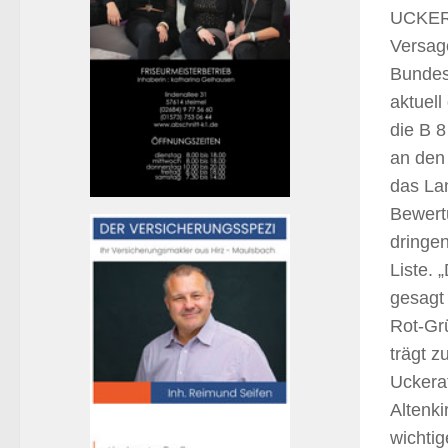
UCKERA
Versage
Bundes
aktuel
die B 
an den
das La
Bewert
dringe
Liste. 
gesagt
Rot-Gr
trägt z
Uckera
Altenk
wichtig