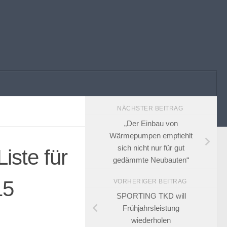
NÄCHSTER BEITRAG
„Der Einbau von
Wärmepumpen empfiehlt
sich nicht nur für gut
iste für
gedämmte Neubauten“
15
VORHERIGER BEITRAG
SPORTING TKD will
Frühjahrsleistung
wiederholen