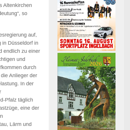
s Altenkirchen
deutung“, so
esregierung auf,
 in Düsseldorf in
 endlich zu einer
chtigen und
ufkommen durch
die Anlieger der
lastung. In der
r
-Pfalz täglich
astzüge, eine der
en
tau, Lärm und