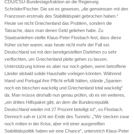
CDU/CSU-Bundestagsfraktion an die Regierung
Schröder/Fischer. Die sei es gewesen, „die gemeinsam mit den
Franzosen erstmals des Stabilitätspakt gebrochen haben.“
Heute sei nicht Griechenland das Problem, sondern die
Tatsache, dass man denen Geld geliehen habe. Zu
Staatsanleihen stellte Klaus-Peter Flosbach fest, dass diese
früher sicher waren, was heute nicht mehr der Fall sei.
Deutschland sei mit den bereitgestellten Darlehen zu sehr
verflochten, um Griechenland pleite gehen zu lassen.
Unterstützung könne es aber nur noch geben, wenn betroffene
Länder alsbald solide Haushalte vorlegen könnten. Während
Irland und Portugal ihre Pflicht erfüllt hätten, stände „Spanien
noch ein bisschen wackelig und Griechenland total wackelig“
da. Man müsse deshalb nun genau prüfen, ob es ein weiteres,
„ein drittes Hilfspaket gibt, an dem die Bundesrepublik
Deutschland wieder mit 27 Prozent beteiligt ist“, so Flosbach.
Dennoch sah er Licht am Ende des Tunnels: „“Wir stecken zwar
noch mitten in der Krise, aber mit einer ausgereiften
Stabilitätspolitik haben wir eine Chance“, unterstrich Klaus-Peter