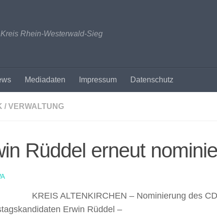
n Kreis Rhein-Westerwald-Sieg
ews
Mediadaten
Impressum
Datenschutz
K / VERWALTUNG
in Rüddel erneut nominie
A
KREIS ALTENKIRCHEN – Nominierung des C
tagskandidaten Erwin Rüddel –