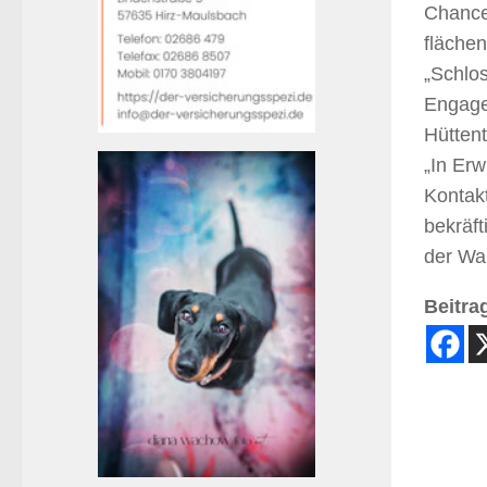
Chancen
fläche
„Schlos
Engage
Hüttent
„In Er
Kontak
bekräft
der Wa
Beitrag