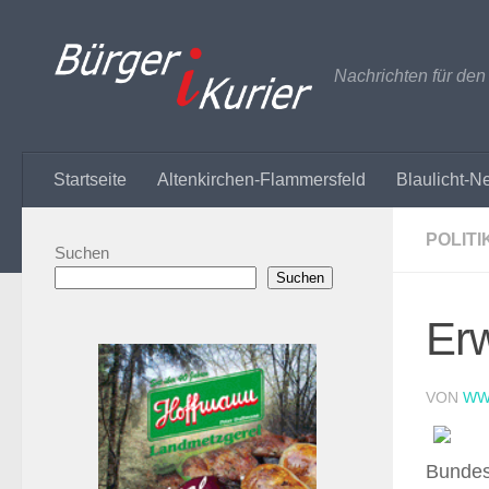
Zum Inhalt springen
Nachrichten für de
Startseite
Altenkirchen-Flammersfeld
Blaulicht-N
POLITI
Suchen
Suchen
Erw
VON
WW
Bundes