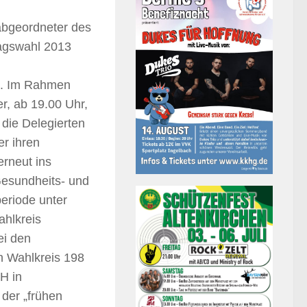
abgeordneter des
tagswahl 2013
n. Im Rahmen
r, ab 19.00 Uhr,
die Delegierten
r ihren
rneut ins
 Gesundheits- und
periode unter
hlkreis
ei den
n Wahlkreis 198
H in
 der „frühen