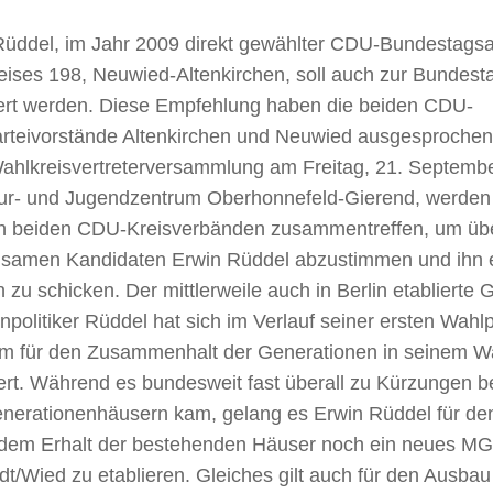
Rüddel, im Jahr 2009 direkt gewählter CDU-Bundestags
eises 198, Neuwied-Altenkirchen, soll auch zur Bundes
ert werden. Diese Empfehlung haben die beiden CDU-
arteivorstände Altenkirchen und Neuwied ausgesproche
Wahlkreisvertreterversammlung am Freitag, 21. Septembe
tur- und Jugendzentrum Oberhonnefeld-Gierend, werden 
n beiden CDU-Kreisverbänden zusammentreffen, um übe
samen Kandidaten Erwin Rüddel abzustimmen und ihn e
zu schicken. Der mittlerweile auch in Berlin etablierte
npolitiker Rüddel hat sich im Verlauf seiner ersten Wahl
m für den Zusammenhalt der Generationen in seinem Wa
ert. Während es bundesweit fast überall zu Kürzungen b
nerationenhäusern kam, gelang es Erwin Rüddel für de
dem Erhalt der bestehenden Häuser noch ein neues MG
t/Wied zu etablieren. Gleiches gilt auch für den Ausbau