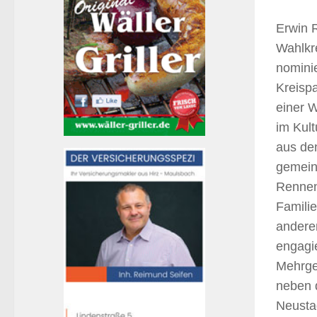
Erwin 
Wahlkr
nomini
Kreisp
einer 
im Kul
aus de
gemein
Rennen 
Familie
andere
engagi
Mehrge
neben 
Neustad