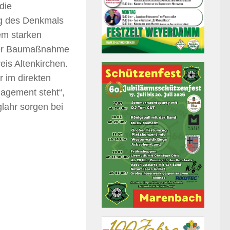
die
g des Denkmals
em starken
der Baumaßnahme
is Altenkirchen.
 im direkten
gagement steht“,
glahr sorgen bei