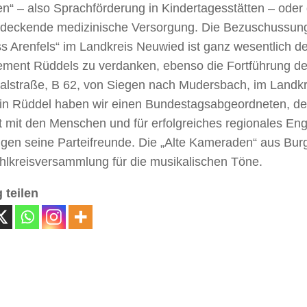
“ – also Sprachförderung in Kindertagesstätten – oder 
ndeckende medizinische Versorgung. Die Bezuschussun
s Arenfels“ im Landkreis Neuwied ist ganz wesentlich d
ment Rüddels zu verdanken, ebenso die Fortführung 
alstraße, B 62, von Siegen nach Mudersbach, im Landkre
win Rüddel haben wir einen Bundestagsabgeordneten, der
t mit den Menschen und für erfolgreiches regionales En
igen seine Parteifreunde. Die „Alte Kameraden“ aus Bur
hlkreisversammlung für die musikalischen Töne.
 teilen