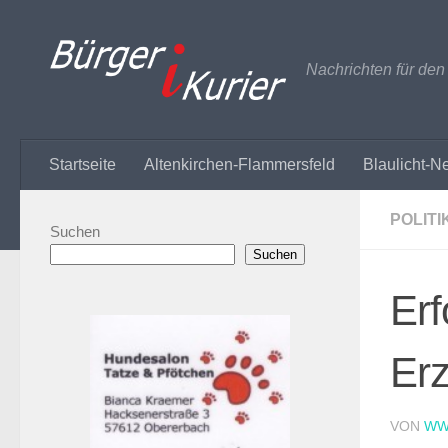
Zum Inhalt springen
Nachrichten für de
Startseite
Altenkirchen-Flammersfeld
Blaulicht-N
POLITI
Suchen
Suchen
Erf
Erz
VON
WW