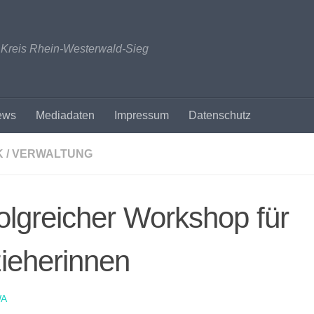
n Kreis Rhein-Westerwald-Sieg
ews
Mediadaten
Impressum
Datenschutz
K / VERWALTUNG
olgreicher Workshop für
ieherinnen
A