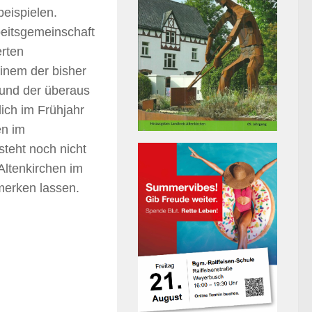
beispielen.
beitsgemeinschaft
erten
einem der bisher
rund der überaus
ich im Frühjahr
en im
teht noch nicht
 Altenkirchen im
merken lassen.