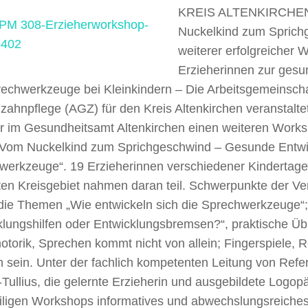
KREIS ALTENKIRCHEN
Nuckelkind zum Sprich
weiterer erfolgreicher 
Erzieherinnen zur gesu
rechwerkzeuge bei Kleinkindern – Die Arbeitsgemeinscha
ahnpflege (AGZ) für den Kreis Altenkirchen veranstalte
r im Gesundheitsamt Altenkirchen einen weiteren Work
„Vom Nuckelkind zum Sprichgeschwind – Gesunde Entwi
werkzeuge“. 19 Erzieherinnen verschiedener Kindertage
en Kreisgebiet nahmen daran teil. Schwerpunkte der Ve
die Themen „Wie entwickeln sich die Sprechwerkzeuge“;
klungshilfen oder Entwicklungsbremsen?“, praktische Ü
torik, Sprechen kommt nicht von allein; Fingerspiele, 
sein. Unter der fachlich kompetenten Leitung von Refer
Tullius, die gelernte Erzieherin und ausgebildete Logopäd
iligen Workshops informatives und abwechslungsreiche