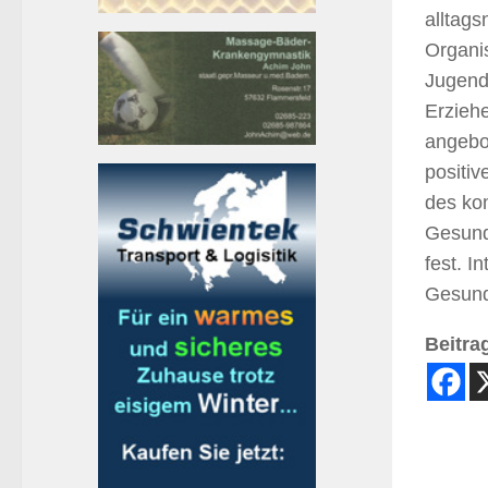
alltags
Organi
Jugendz
Erziehe
angebot
positi
des ko
Gesund
fest. I
Gesund
Beitrag