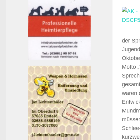
der Sp
Jugendz
Oktobe
Motto 
Sprech
gesamt
waren 
Entwic
Mundmo
müssen 
Schlee-
kurzwe