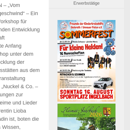
Erwerbstätige
 – „Vom
geschwind“ –
Ein
Workshop für
nden Entwicklung
ft
te Anfang
shop unter dem
cklung der
sstätten aus dem
ranstaltung
 „Nuckel & Co. –
bungen zur
Reime und Lieder
entin Lioba
in ist, boten die
s Wissen,