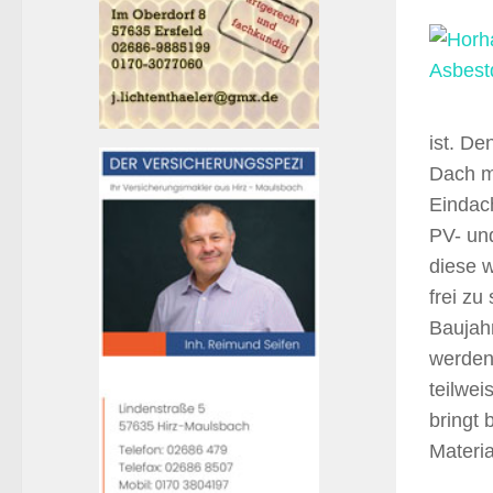
ist. De
Dach m
Eindac
PV- un
diese 
frei z
Baujahr
werden
teilwei
bringt 
Materia