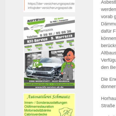
Asbest
werden,
vorab 
Dämmun
dafür 
können
berück
Altbaus
Verfügu
den Ber
Die Ene
donners
Horhau
Straße 