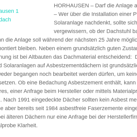
HORHAUSEN – Darf die Anlage a
–
Wer über die Installation einer P
Solaranlage nachdenkt, sollte sic
vergewissern, ob der Dachstuhl b
nn die Anlage soll während der nächsten 25 Jahre mögli
ontiert bleiben. Neben einem grundsätzlich guten Zusta
hung ist bei Altbauten das Dachmaterial entscheidend:
d Solaranlagen auf Asbestzementdächern ist grundsätzli
weder begangen noch bearbeitet werden dürfen, um kein
u setzen. Ob eine Bedachung Asbestzement enthält, kan
es, einer Anfrage beim Hersteller oder mittels Materialp
. Nach 1991 eingedeckte Dächer sollten kein Asbest me
se aber bereits seit 1984 asbestfreie Faserzemente eing
bei älteren Dächern nur eine Anfrage bei der Herstellerfi
lprobe Klarheit.