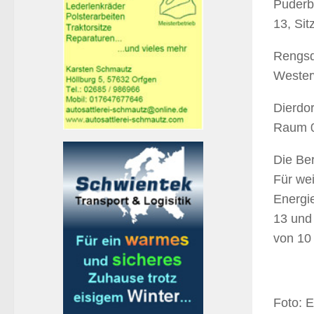
Puderb
13, Sit
Rengsd
Wester
Dierdo
Raum 0
Die Be
Für we
Energie
13 und 
von 10 
Foto: E