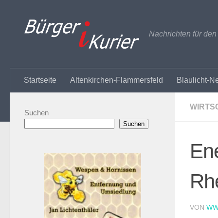
Zum Inhalt springen
Nachrichten für de
Startseite
Altenkirchen-Flammersfeld
Blaulicht-N
WIRTS
Suchen
Suchen
Ene
Rhe
VON
WW