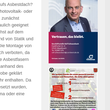
ufs Asbestdach?
hotovoltaik- oder
h zunächst
aulich geeignet
chst auf dem
nd von Statik und
 Die Montage von
ch verboten, da
e Asbestfasern
n anhand des
robe geklärt
hr enthalten. Da
esetzt wurden,
rma oder eine