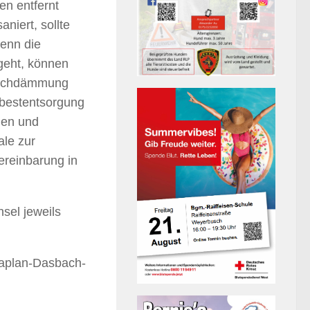
n entfernt
niert, sollte
enn die
geht, können
 Dachdämmung
sbestentsorgung
gen und
ale zur
ereinbarung in
sel jeweils
aplan-Dasbach-