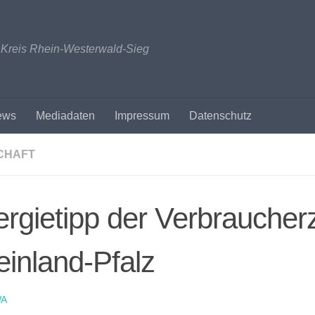
n Kreis Rhein-Westerwald-Sieg
ews
Mediadaten
Impressum
Datenschutz
CHAFT
rgietipp der Verbraucher
inland-Pfalz
A