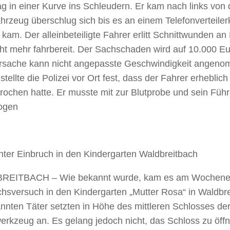
g in einer Kurve ins Schleudern. Er kam nach links von
hrzeug überschlug sich bis es an einem Telefonverteile
kam. Der alleinbeteiligte Fahrer erlitt Schnittwunden a
ht mehr fahrbereit. Der Sachschaden wird auf 10.000 Eu
ursache kann nicht angepasste Geschwindigkeit angen
tellte die Polizei vor Ort fest, dass der Fahrer erheblic
rochen hatte. Er musste mit zur Blutprobe und sein Füh
ogen
hter Einbruch in den Kindergarten Waldbreitbach
EITBACH – Wie bekannt wurde, kam es am Wochene
hsversuch in den Kindergarten „Mutter Rosa“ in Waldbre
nnten Täter setzten in Höhe des mittleren Schlosses de
rkzeug an. Es gelang jedoch nicht, das Schloss zu öffn