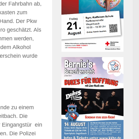
 der Fahrbahn ab,
rkasten zum
n Hand. Der Pkw
ro geschätzt. Als
ommen werden,
h dem Alkohol
rerschein wurde
nde zu einem
itbach. Die
r Eingangstür ein
en. Die Polizei