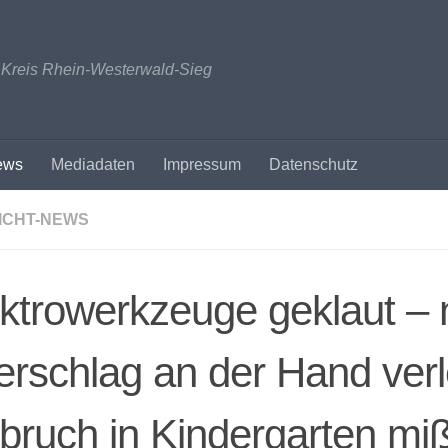
n Kreis Rhein-Westerwald-Sieg
ews
Mediadaten
Impressum
Datenschutz
ICHT-NEWS
ktrowerkzeuge geklaut –
rschlag an der Hand verl
bruch in Kindergarten mi