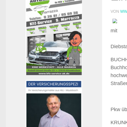
VON
WW
mit
Diebsta
BUCHHO
Buchho
hochwe
Straße
Pkw übe
KRUNKE