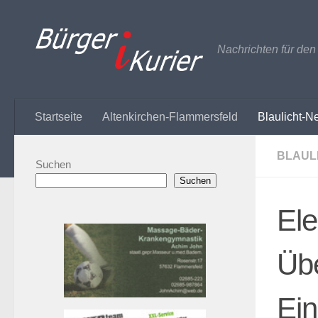
Zum Inhalt springen
Nachrichten für de
Startseite
Altenkirchen-Flammersfeld
Blaulicht-N
BLAUL
Suchen
Suchen
Ele
Übe
Ein