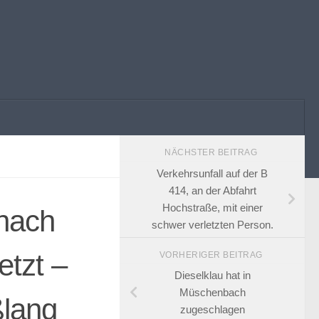
NÄCHSTER BEITRAG
Verkehrsunfall auf der B
414, an der Abfahrt
Hochstraße, mit einer
 nach
schwer verletzten Person.
etzt –
VORHERIGER BEITRAG
Dieselklau hat in
Müschenbach
ßlang
zugeschlagen