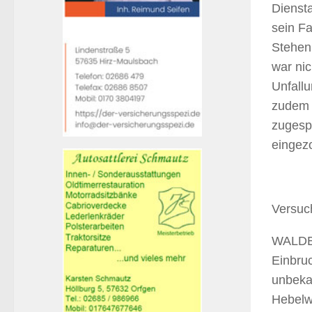
Diensta
sein Fa
Stehen 
war nic
Unfall
zudem s
zugesp
eingez
Versuc
WALDBR
Einbruc
unbeka
Hebelwe