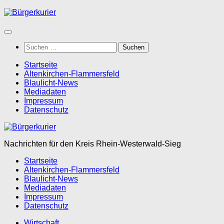
Zum
Inhalt
springen
Suchen
nach:
Startseite
Altenkirchen-Flammersfeld
Blaulicht-News
Mediadaten
Impressum
Datenschutz
Nachrichten für den Kreis Rhein-Westerwald-Sieg
Startseite
Altenkirchen-Flammersfeld
Blaulicht-News
Mediadaten
Impressum
Datenschutz
Wirtschaft