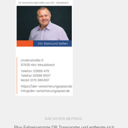
NÄCHSTER BEITRAG
Pkw Fahrerrammte DB Transporter und entfernte sich