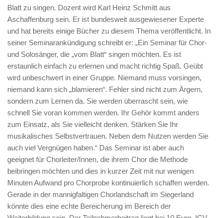
Blatt zu singen. Dozent wird Karl Heinz Schmitt aus
Aschaffenburg sein. Er ist bundesweit ausgewiesener Experte
und hat bereits einige Bücher zu diesem Thema veröffentlicht. In
seiner Seminarankündigung schreibt er: „Ein Seminar für Chor-
und Solosänger, die „vom Blatt“ singen möchten. Es ist
erstaunlich einfach zu erlernen und macht richtig Spaß. Geübt
wird unbeschwert in einer Gruppe. Niemand muss vorsingen,
niemand kann sich „blamieren“. Fehler sind nicht zum Ärgern,
sondern zum Lernen da. Sie werden überrascht sein, wie
schnell Sie voran kommen werden. Ihr Gehör kommt anders
zum Einsatz, als Sie vielleicht denken. Stärken Sie Ihr
musikalisches Selbstvertrauen. Neben dem Nutzen werden Sie
auch viel Vergnügen haben.“ Das Seminar ist aber auch
geeignet für Chorleiter/Innen, die ihrem Chor die Methode
beibringen möchten und dies in kurzer Zeit mit nur wenigen
Minuten Aufwand pro Chorprobe kontinuierlich schaffen werden.
Gerade in der mannigfaltigen Chorlandschaft im Siegerland
könnte dies eine echte Bereicherung im Bereich der
Weiterbildung sein. Der Teilnehmerbeitrag liegt bei 10 Euro. ICV-