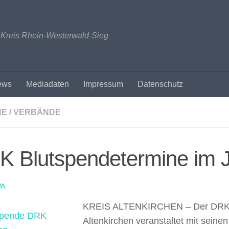
n Kreis Rhein-Westerwald-Sieg
ews
Mediadaten
Impressum
Datenschutz
NE / VERBÄNDE
K Blutspendetermine im 
A
KREIS ALTENKIRCHEN – Der DRK 
Altenkirchen veranstaltet mit seine