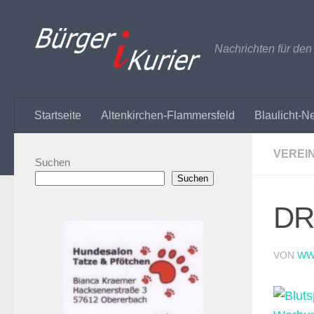
Zum Inhalt springen
Nachrichten für de
Startseite
Altenkirchen-Flammersfeld
Blaulicht-N
VEREI
Suchen
Suchen
DR
VON
WW