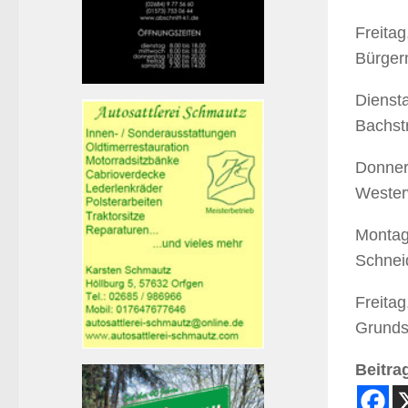
Freitag
Bürgerm
Diensta
Bachst
Donners
Wester
Montag,
Schnei
Freitag
Grundsc
Beitrag