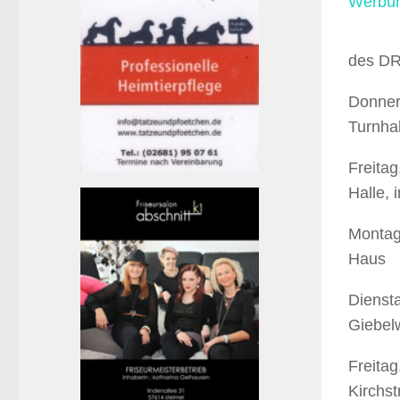
des DR
Donners
Turnhal
Freitag
Halle, 
Montag
Haus
Diensta
Giebelw
Freitag
Kirchs