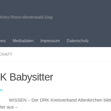
n Kreis Rhein-Westerwald-Sieg
ews
Mediadaten
Impressum
Datenschutz
CHAFT
K Babysitter
A
WISSEN – Der DRK Kreisverband Altenkirchen bild
ter aus –