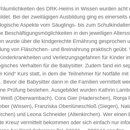
 Räumlichkeiten des DRK-Heims in Wissen wurden acht 
ldet. Bei der zweitägigen Ausbildung ging es einerseits
logische Aspekte vom Säuglings- bis zum Schulkindalte
e Beschäftigungsmöglichkeiten in den jeweiligen Alterss
en wurde über die kindgerechte Ernährung gesprochen u
llung von Fläschchen- und Breinahrung praktisch geübt
Kinderkrankheiten und Verletzungsgefahren für Kinder i
isches Verhalten für die Babysitter. Zudem fand ein sep
m Kind“ Kurs statt, in dem die Teilnehmer für Notfälle mi
 Bevor die Babysitter dann in die Familien vermittelt w
ine Prüfung bestehen. Ausgebildet wurden Kathrin Lambe
 Weiß (Oberwambach), Cora Gier (Haderschen), Ronja R
eber (Wissen), Franziska Obenlüneschloß (Siegen), Nat
irchen) und Leona Schneider (Altenkirchen). Wer einen 
te Kreuz vermittelt bekommen oder sich einfach nur inf