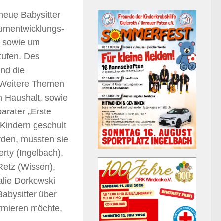
neue Babysitter
 umentwicklungs-
r sowie um
tufen. Des
nd die
. Weitere Themen
m Haushalt, sowie
arater „Erste
t Kindern geschult
erden, mussten sie
rty (Ingelbach),
etz (Wissen),
alie Dorkowski
Babysitter über
ormieren möchte,