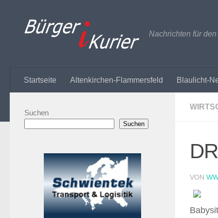
Zum Inhalt springen
Nachrichten für de
Startseite
Altenkirchen-Flammersfeld
Blaulicht-N
WIRTS
Suchen
Suchen
DR
VON
WW
Babysit