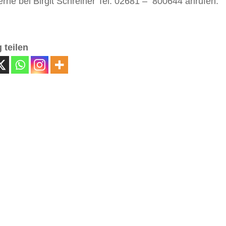
rne bei Birgit Schreiner Tel. 02681 – 800644 anrufen.
 teilen