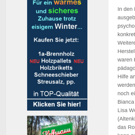
In den
ausgebi
psycho
konkret
Weiter
Herste
waren 
pädagog
Hilfe a
werden.
noch e
Bianca
Lisa W
(Altenk
das Ro