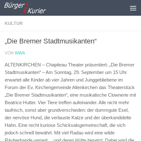
Zum Inhalt springen
KULTUR
„Die Bremer Stadtmusikanten“
VON
WWA
ALTENKIRCHEN – Chapiteau Theater präsentiert: „Die Bremer
Stadtmusikanten“ –
Am Sonntag, 29. September um 15 Uhr
erwartet alle Kinder ab vier Jahren und Junggebliebene im
Forum der Ev. Kirchengemeinde Altenkirchen das Theaterstück
„Die Bremer Stadtmusikanten“, eine musikalische Clownerie mit
Beatrice Hutter. Vier Tiere treffen aufeinander. Alle nicht mehr
taufrisch, sonst aber grundverschieden: der dummgute Esel,
der nervöse Hund, die verlauste Katze und der überkandidelte
Hahn. Eine recht kuriose Schicksalsgemeinschaft, die sich
jedoch schnell bewährt. Mit viel Radau wird eine wilde
Räuberbande verjagt… und deren Hütte besetzt. Dabei wird die