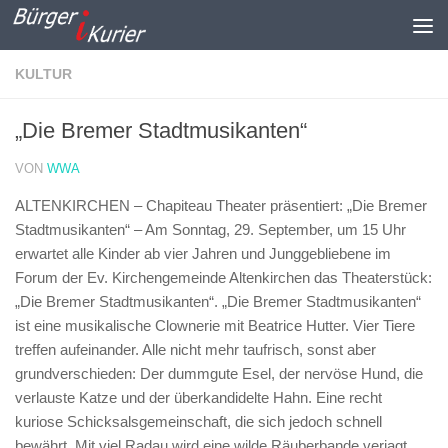
Zum Inhalt springen
KULTUR
„Die Bremer Stadtmusikanten“
VON
WWA
ALTENKIRCHEN – Chapiteau Theater präsentiert: „Die Bremer
Stadtmusikanten“ –
Am Sonntag, 29. September, um 15 Uhr
erwartet alle Kinder ab vier Jahren und Junggebliebene im
Forum der Ev. Kirchengemeinde Altenkirchen das Theaterstück:
„Die Bremer Stadtmusikanten“. „Die Bremer Stadtmusikanten“
ist eine musikalische Clownerie mit Beatrice Hutter. Vier Tiere
treffen aufeinander. Alle nicht mehr taufrisch, sonst aber
grundverschieden: Der dummgute Esel, der nervöse Hund, die
verlauste Katze und der überkandidelte Hahn. Eine recht
kuriose Schicksalsgemeinschaft, die sich jedoch schnell
bewährt. Mit viel Radau wird eine wilde Räuberbande verjagt