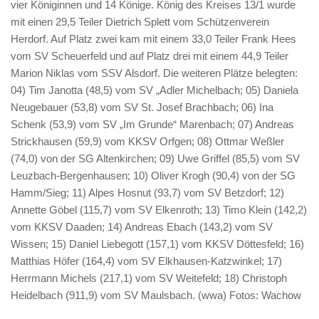
vier Königinnen und 14 Könige. König des Kreises 13/1 wurde
mit einen 29,5 Teiler Dietrich Splett vom Schützenverein
Herdorf. Auf Platz zwei kam mit einem 33,0 Teiler Frank Hees
vom SV Scheuerfeld und auf Platz drei mit einem 44,9 Teiler
Marion Niklas vom SSV Alsdorf. Die weiteren Plätze belegten:
04) Tim Janotta (48,5) vom SV „Adler Michelbach; 05) Daniela
Neugebauer (53,8) vom SV St. Josef Brachbach; 06) Ina
Schenk (53,9) vom SV „Im Grunde“ Marenbach; 07) Andreas
Strickhausen (59,9) vom KKSV Orfgen; 08) Ottmar Weßler
(74,0) von der SG Altenkirchen; 09) Uwe Griffel (85,5) vom SV
Leuzbach-Bergenhausen; 10) Oliver Krogh (90,4) von der SG
Hamm/Sieg; 11) Alpes Hosnut (93,7) vom SV Betzdorf; 12)
Annette Göbel (115,7) vom SV Elkenroth; 13) Timo Klein (142,2)
vom KKSV Daaden; 14) Andreas Ebach (143,2) vom SV
Wissen; 15) Daniel Liebegott (157,1) vom KKSV Döttesfeld; 16)
Matthias Höfer (164,4) vom SV Elkhausen-Katzwinkel; 17)
Herrmann Michels (217,1) vom SV Weitefeld; 18) Christoph
Heidelbach (911,9) vom SV Maulsbach. (wwa) Fotos: Wachow