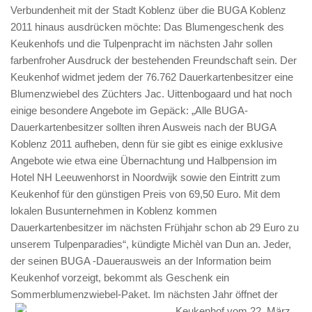
Verbundenheit mit der Stadt Koblenz über die BUGA Koblenz
2011 hinaus ausdrücken möchte: Das Blumengeschenk des
Keukenhofs und die Tulpenpracht im nächsten Jahr sollen
farbenfroher Ausdruck der bestehenden Freundschaft sein. Der
Keukenhof widmet jedem der 76.762 Dauerkartenbesitzer eine
Blumenzwiebel des Züchters Jac. Uittenbogaard und hat noch
einige besondere Angebote im Gepäck: „Alle BUGA-
Dauerkartenbesitzer sollten ihren Ausweis nach der BUGA
Koblenz 2011 aufheben, denn für sie gibt es einige exklusive
Angebote wie etwa eine Übernachtung und Halbpension im
Hotel NH Leeuwenhorst in Noordwijk sowie den Eintritt zum
Keukenhof für den günstigen Preis von 69,50 Euro. Mit dem
lokalen Busunternehmen in Koblenz kommen
Dauerkartenbesitzer im nächsten Frühjahr schon ab 29 Euro zu
unserem Tulpenparadies“, kündigte Michèl van Dun an. Jeder,
der seinen BUGA -Dauerausweis an der Information beim
Keukenhof vorzeigt, bekommt als Geschenk ein
Sommerblumenzwiebel-Paket.
Im nächsten Jahr öffnet der
Keukenhof vom 22. März