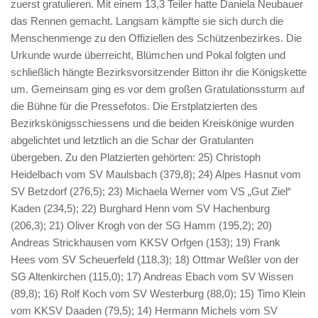
zuerst gratulieren. Mit einem 13,3 Teiler hatte Daniela Neubauer
das Rennen gemacht. Langsam kämpfte sie sich durch die
Menschenmenge zu den Offiziellen des Schützenbezirkes. Die
Urkunde wurde überreicht, Blümchen und Pokal folgten und
schließlich hängte Bezirksvorsitzender Bitton ihr die Königskette
um. Gemeinsam ging es vor dem großen Gratulationssturm auf
die Bühne für die Pressefotos. Die Erstplatzierten des
Bezirkskönigsschiessens und die beiden Kreiskönige wurden
abgelichtet und letztlich an die Schar der Gratulanten
übergeben. Zu den Platzierten gehörten: 25) Christoph
Heidelbach vom SV Maulsbach (379,8); 24) Alpes Hasnut vom
SV Betzdorf (276,5); 23) Michaela Werner vom VS „Gut Ziel“
Kaden (234,5); 22) Burghard Henn vom SV Hachenburg
(206,3); 21) Oliver Krogh von der SG Hamm (195,2); 20)
Andreas Strickhausen vom KKSV Orfgen (153); 19) Frank
Hees vom SV Scheuerfeld (118,3); 18) Ottmar Weßler von der
SG Altenkirchen (115,0); 17) Andreas Ebach vom SV Wissen
(89,8); 16) Rolf Koch vom SV Westerburg (88,0); 15) Timo Klein
vom KKSV Daaden (79,5); 14) Hermann Michels vom SV