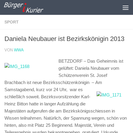
Zum Inhalt springen
SPORT
Daniela Neubauer ist Bezirkskönigin 2013
VON
WWA
BETZDORF – Das Geheimnis ist
gelüftet: Daniela Neubauer vom
Schützenverein St. Josef
Brachbach ist neue Bezirksschützenkönigin –
Am
Samstagabend, kurz vor 24 Uhr, war es
schließlich soweit. Bezirksvorsitzender Karl-
Heinz Bitton hatte in langer Aufzählung die
Majestäten aufgerufen die am Bezirkskönigsschiessen in
Wissen teilnahmen. Natürlich, der Spannung wegen, schön von
hinten, also mit Platz 25 Beginnend. Majestät, Verein und
Teilerergebnis wurden bekanntgegeben, gratuliert, Urkunde