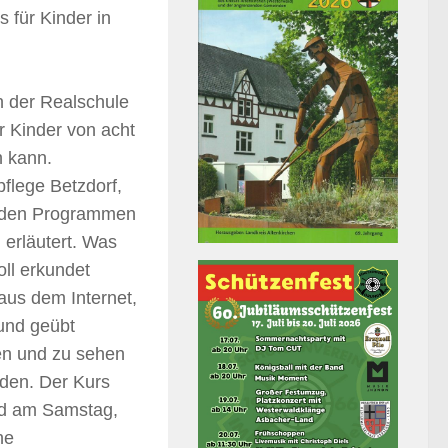
für Kinder in
n der Realschule
r Kinder von acht
n kann.
flege Betzdorf,
s den Programmen
erläutert. Was
oll erkundet
aus dem Internet,
 und geübt
en und zu sehen
rden. Der Kurs
und am Samstag,
ne