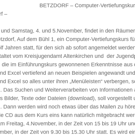
BETZDORF – Computer-Vertiefungskurs 
f –
g und Samstag, 4. und 5.November, findet in den Räume
tzdorf, Auf dem Bühl 1, ein Computer-Vertiefungskurs fü
lf Jahren statt, für den sich ab sofort angemeldet werde
taltet vom Kreisjugendamt Altenkirchen und der Jugendp
 die im Einführungskurs gewonnenen Erkenntnisse au
nd Excel vertiefend an neuen Beispielen angewandt und 
d Excel so alles unter ihren „Menüleisten“ verbergen, s
. Das Suchen und Weiterverarbeiten von Informationen 
s Bilder, Texte oder Dateien (download), soll vorgestellt
. Dann werden wird noch etwas über das Mailen zu hör
Die CD aus dem Kurs eins kann natürlich mitgebracht we
am Freitag, 4.November, in der Zeit von 15 bis 19 Uhr 
ber, in der Zeit von 9.30 bis 15.30 Uhr statt. Es wird ei