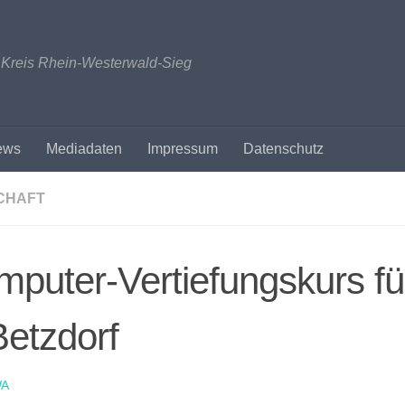
n Kreis Rhein-Westerwald-Sieg
ews
Mediadaten
Impressum
Datenschutz
CHAFT
puter-Vertiefungskurs fü
Betzdorf
A