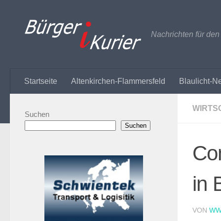
Zum Inhalt springen
Nachrichten für de
Startseite
Altenkirchen-Flammersfeld
Blaulicht-N
WIRTS
Suchen
Suchen
Com
in 
VON
WW