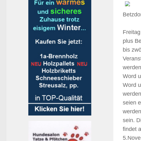
Betzdor
Freita
plus Be
bis zwö
Verans
werden
Word u
Word un
werden
seien e
werden
sein. 
findet 
5.Novem