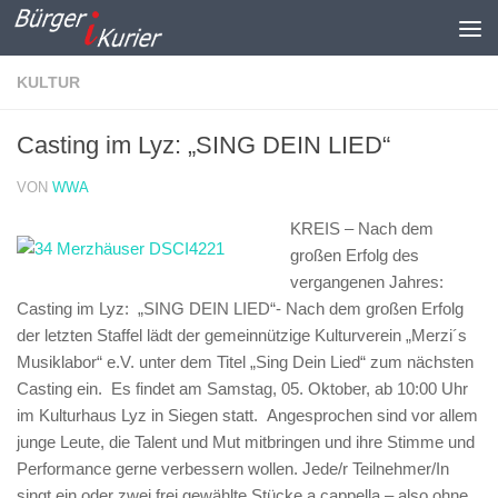
Zum Inhalt springen
KULTUR
Casting im Lyz: „SING DEIN LIED“
VON
WWA
KREIS – Nach dem
großen Erfolg des
vergangenen Jahres:
Casting im Lyz: „SING DEIN LIED“-
Nach dem großen Erfolg
der letzten Staffel lädt der gemeinnützige Kulturverein „Merzi´s
Musiklabor“ e.V. unter dem Titel „Sing Dein Lied“ zum nächsten
Casting ein. Es findet am Samstag, 05. Oktober, ab 10:00 Uhr
im Kulturhaus Lyz in Siegen statt. Angesprochen sind vor allem
junge Leute, die Talent und Mut mitbringen und ihre Stimme und
Performance gerne verbessern wollen. Jede/r Teilnehmer/In
singt ein oder zwei frei gewählte Stücke a cappella – also ohne