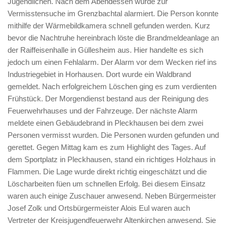
Jugendlichen. Nach dem Abendessen wurde zur
Vermisstensuche im Grenzbachtal alarmiert. Die Person konnte
mithilfe der Wärmebildkamera schnell gefunden werden. Kurz
bevor die Nachtruhe hereinbrach löste die Brandmeldeanlage an
der Raiffeisenhalle in Güllesheim aus. Hier handelte es sich
jedoch um einen Fehlalarm. Der Alarm vor dem Wecken rief ins
Industriegebiet in Horhausen. Dort wurde ein Waldbrand
gemeldet. Nach erfolgreichem Löschen ging es zum verdienten
Frühstück. Der Morgendienst bestand aus der Reinigung des
Feuerwehrhauses und der Fahrzeuge. Der nächste Alarm
meldete einen Gebäudebrand in Pleckhausen bei dem zwei
Personen vermisst wurden. Die Personen wurden gefunden und
gerettet. Gegen Mittag kam es zum Highlight des Tages. Auf
dem Sportplatz in Pleckhausen, stand ein richtiges Holzhaus in
Flammen. Die Lage wurde direkt richtig eingeschätzt und die
Löscharbeiten füen um schnellen Erfolg. Bei diesem Einsatz
waren auch einige Zuschauer anwesend. Neben Bürgermeister
Josef Zolk und Ortsbürgermeister Alois Eul waren auch
Vertreter der Kreisjugendfeuerwehr Altenkirchen anwesend. Sie