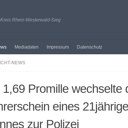
n Kreis Rhein-Westerwald-Sieg
ews
Mediadaten
Impressum
Datenschutz
ICHT-NEWS
 1,69 Promille wechselte 
rerschein eines 21jährig
nes zur Polizei