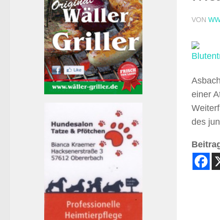
VON
WW
Asbach.
einer A
Weiter
des ju
Beitrag