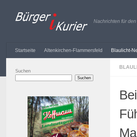
Zum Inhalt springen
Nachrichten für de
Startseite
Altenkirchen-Flammersfeld
Blaulicht-N
BLAUL
Suchen
Suchen
Bei
Füh
Man