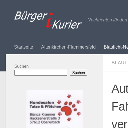
Zum Inhalt springen
Nachrichten für de
Startseite
Altenkirchen-Flammersfeld
Blaulicht-N
BLAUL
Suchen
Suchen
Aut
Fa
ver