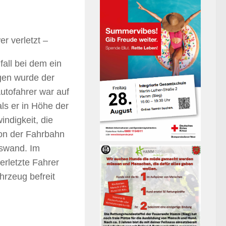
 verletzt –
all bei dem ein
ngen wurde der
utofahrer war auf
ls er in Höhe der
ndigkeit, die
von der Fahrbahn
uswand. Im
rletzte Fahrer
rzeug befreit