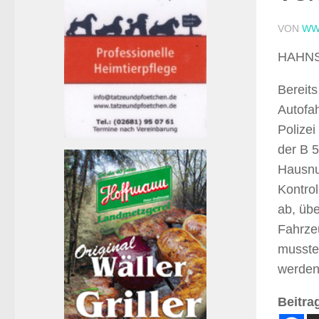
VON
WW
HAHNST
Bereits
Autofa
Polize
der B 5
Hausnu
Kontrol
ab, üb
Fahrze
musste
werden
Beitrag