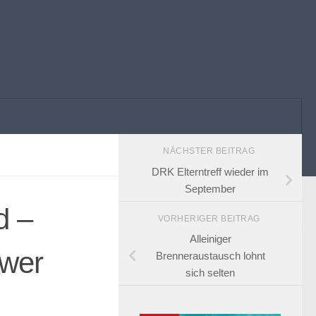
NÄCHSTER BEITRAG
DRK Elterntreff wieder im
September
d –
VORHERIGER BEITRAG
Alleiniger
hwer
Brenneraustausch lohnt
sich selten