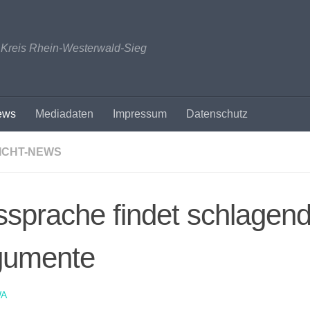
n Kreis Rhein-Westerwald-Sieg
ews
Mediadaten
Impressum
Datenschutz
ICHT-NEWS
sprache findet schlagen
gumente
A