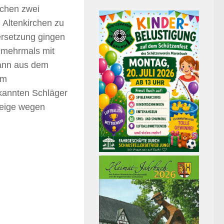
chen zwei
 Altenkirchen zu
ersetzung gingen
g mehrmals mit
Mann aus dem
im
ekannten Schläger
zeige wegen