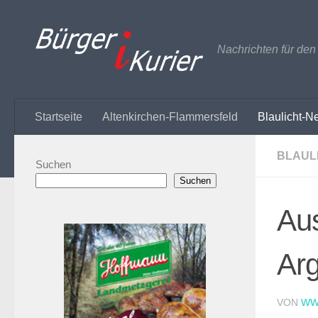
Zum Inhalt springen
Nachrichten für de
Startseite
Altenkirchen-Flammersfeld
Blaulicht-N
BLAUL
Suchen
Suchen
Aus
Ar
VON
WW