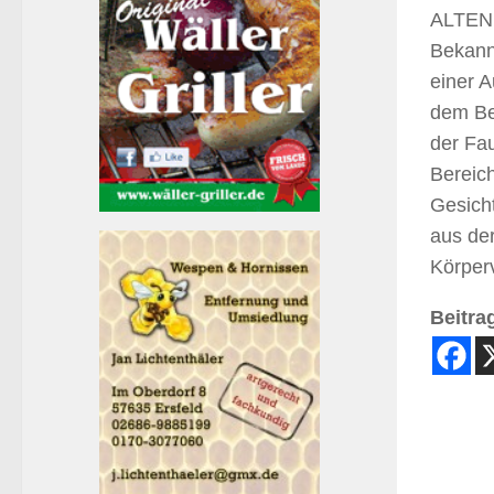
ALTENK
Bekannt
einer 
dem Be
der Fa
Bereic
Gesich
aus de
Körper
Beitrag